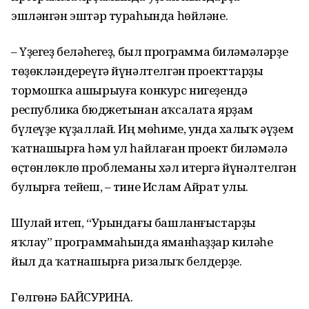
эшләнгән эштәр тураһында һөйләне.
– Үҙегеҙ беләһегеҙ, был программа биләмәләрҙе
төҙөкләндереүгә йүнәлтелгән проекттарҙы
тормошҡа ашырыуға конкурс нигеҙендә
республика бюджетынан аҡсалата ярҙам
бүлеүҙе күҙаллай. Иң мөһиме, унда халыҡ әүҙем
ҡатнашырға һәм ул һайлаған проект биләмәлә
өҫтөнлөклө проблеманы хәл итергә йүнәлтелгән
булырға тейеш, – тине Ислам Айрат улы.
Шулай итеп, “Урындағы башланғыстарҙы
яҡлау” программаһында яманһаҙҙар киләһе
йыл да ҡатнашырға ризалыҡ белдерҙе.
Гөлгөнә БАЙСУРИНА.