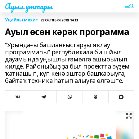
Ауыл уттары
Уңайлы мөхит
28 ОКТЯБРЯ 2019, 14:13
Ауыл өсөн кәрәк программа
“Урындағы башланғыстарҙы яҡлау
программаһы” республикала биш йыл
дауамында уңышлы ғәмәлгә ашырылып
килде. Районыбыҙ ҙа был проектта әүҙем
ҡатнашып, күп кенә эштәр башҡарыуға,
байтаҡ техника һатып алыуға өлгәште.