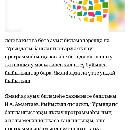
Әлеге ваҡытта бөтә ауыл биләмәләрендә лә
“Урындағы башланғыстарҙы яҡлау”
программаһында киләһе йыл да ҡатнашыу-
ҡатнашмау мәсьәләһен хәл итеү буйынса
йыйылыштар бара. Яманһаҙҙа ла үтте ундай
йыйылыш.
Яманһаҙ ауыл биләмәһе хакимиәте башлығы
И.А. Амантаев, йыйылыш-ты асып, “Урындағы
башланғыстарҙы яҡлау программаһы”ның
асылы менән ҡыҫҡаса таныштырҙы, ошо
программа ярҙамында уҙған йылдарҙа