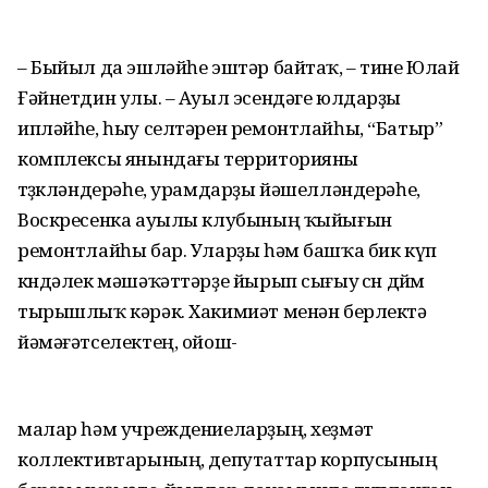
– Быйыл да эшләйһе эштәр байтаҡ, – тине Юлай
Ғәйнетдин улы. – Ауыл эсендәге юлдарҙы
ипләйһе, һыу селтәрен ремонтлайһы, “Батыр”
комплексы янындағы территорияны
төҙөкләндерәһе, урамдарҙы йәшелләндерәһе,
Воскресенка ауылы клубының ҡыйығын
ремонтлайһы бар. Уларҙы һәм башҡа бик күп
көндәлек мәшәҡәттәрҙе йырып сығыу өсөн дөйөм
тырышлыҡ кәрәк. Хакимиәт менән берлектә
йәмәғәтселектең, ойош-
малар һәм учреждениеларҙың, хеҙмәт
коллективтарының, депутаттар корпусының