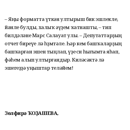
– Яңы форматта үткән ултырыш бик эшлекле,
йәнле булды, халыҡ әүҙем ҡатнашты, – тип
билдәләне Марс Салауат улы. – Депутаттарҙың
отчет биреүе лә һөҙөмтәле. Һәр кем башҡаларҙың
башҡарған эшен тыңлап, үҙе өсөн һығымта яһап,
фәһем алып ултырғандыр. Киләсәктә лә
эшегеҙҙә уңыштар теләйем!
Зөлфирә ҠОҘАШЕВА,