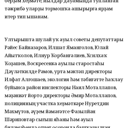
берҙәм хеҙмәте, йылдар дауамында тупланған
тәжрибә уларҙы тормошҡа ашырырға ярҙам
итер тип ышанам.
Ултырышта шулай уҡ ауыл советы депутаттары
Рәйес Байназаров, Илшат Яманғолов, Юлай
Айытҡолов, Илнур Ҡорбанғәлиев, Хөснөлхаҡ
Ҡоҙашев, Воскресенка ауылы старостаһы
Дәүләткилде Рәмов, урта мәктәп директоры
Илфат Алғошаев, экология һәм тәбиғәтте һаҡлау
буйынса район инспекторы Наил Моталлапов,
мәҙәниәт йорто директоры Әмир Моталлапов,
полицияның участка хеҙмәткәре Нуретдин
Мәхмүтов, әүҙем йәмәғәтсе Фазылйән
Шәриповтар сығыш яһаны һәм ауыл
биләмәһендә отчет осоронда башҡарылған