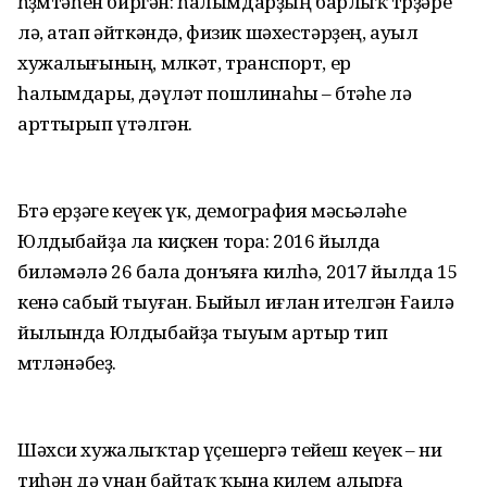
һөҙөмтәһен биргән: һалымдарҙың барлыҡ төрҙәре
лә, атап әйткәндә, физик шәхестәрҙең, ауыл
хужалығының, мөлкәт, транспорт, ер
һалымдары, дәүләт пошлинаһы – бөтәһе лә
арттырып үтәлгән.
Бөтә ерҙәге кеүек үк, демография мәсьәләһе
Юлдыбайҙа ла киҫкен тора: 2016 йылда
биләмәлә 26 бала донъяға килһә, 2017 йылда 15
кенә сабый тыуған. Быйыл иғлан ителгән Ғаилә
йылында Юлдыбайҙа тыуым артыр тип
өмөтләнәбеҙ.
Шәхси хужалыҡтар үҫешергә тейеш кеүек – ни
тиһәң дә унан байтаҡ ҡына килем алырға