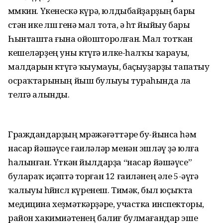
мөмкин. Үкенескә күрә, юлдыбайҙарҙың бары
өстән ике өлөшө генә мал тота, ә һөт йыйыу бары
Һынташта ғына ойошторолған. Мал тотҡан
кешеләрҙең уны көтөүгә илке-һалҡы ҡарауы,
малдарын көтөүгә ҡыумауы, баҫыуҙарҙы тапатыу
осраҡтарының йыш булыуы тураһында ла
телгә алынды.
Граждандарҙың мөрәжәғәттәре бу-йынса һәм
насар йәшәүсе ғаиләләр менән эшләү ҙә юлға
һалынған. Үткән йылдарҙа “насар йәшәүсе”
булараҡ иҫәптә торған 12 ғаиләнең әле 5-әүгә
ҡалыуы һөйөнөслө күренеш. Тимәк, был юҫыҡта
медицина хеҙмәткәрҙәре, участка инспекторы,
район хакимиәтенең балиғ булмағандар эше