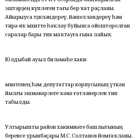
эштәрҙең күплеген тағы бер ҡат раҫланы.
Айырыуса төҙөкләндереү, йәшелләндереү һәм
тирә-яҡ мөхитте һаҡлау буйынса ойошторолған
саралар бары тик маҡтауға ғына лайыҡ.
Юлдыбай ауыл биләмәһе хаки-
миәтенең һәм депутаттар корпусының үткән
йылғы эшмәкәрлеге ҡәнә-ғәтләнерлек тип
табылды.
Ултырышты район хакимиәте башлығының
беренсе урынбаҫары М.С. Солтанов йомғаҡланы.