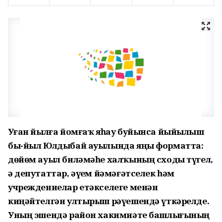
Уҙған йылға йомғаҡ яһау буйынса йыйылыш
бы-йыл Юлдыбай ауылында яңы форматта:
дөйөм ауыл биләмәһе халҡының сходы түгел,
ә депутаттар, әүҙем йәмәғәтселек һәм
учреждениелар етәкселеге менән
киңәйтелгән ултырыш рәүешендә үткәрелде.
Уның эшендә район хакимиәте башлығының