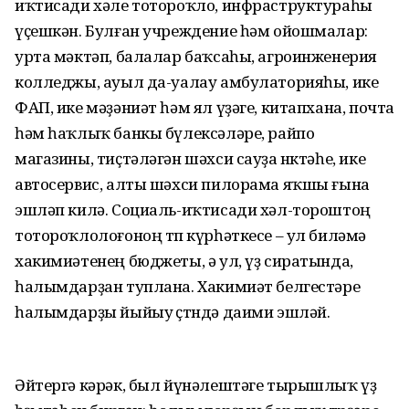
иҡтисади хәле тотороҡло, инфраструктураһы
үҫешкән. Булған учреждение һәм ойошмалар:
урта мәктәп, балалар баҡсаһы, агроинженерия
колледжы, ауыл да-уалау амбулаторияһы, ике
ФАП, ике мәҙәниәт һәм ял үҙәге, китапхана, почта
һәм һаҡлыҡ банкы бүлексәләре, райпо
магазины, тиҫтәләгән шәхси сауҙа нөктәһе, ике
автосервис, алты шәхси пилорама яҡшы ғына
эшләп килә. Социаль-иҡтисади хәл-тороштоң
тотороҡлолоғоноң төп күрһәткесе – ул биләмә
хакимиәтенең бюджеты, ә ул, үҙ сиратында,
һалымдарҙан туплана. Хакимиәт белгестәре
һалымдарҙы йыйыу өҫтөндә даими эшләй.
Әйтергә кәрәк, был йүнәлештәге тырышлыҡ үҙ