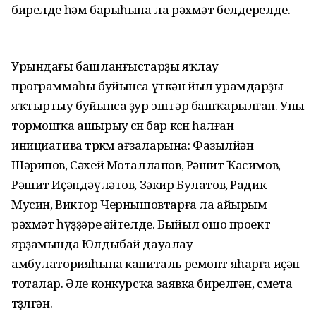
бирелде һәм барыһына ла рәхмәт белдерелде.
Урындағы башланғыстарҙы яҡлау
программаһы буйынса үткән йыл урамдарҙы
яҡтыртыу буйынса ҙур эштәр башҡарылған. Уны
тормошҡа ашырыу өсөн бар көсөн һалған
инициатива төркөмө ағзаларына: Фазылйән
Шәрипов, Сәхей Моталлапов, Рәшит Ҡасимов,
Рәшит Иҫәндәүләтов, Зәкир Булатов, Радик
Мусин, Виктор Чернышовтарға ла айырым
рәхмәт һүҙҙәре әйтелде. Быйыл ошо проект
ярҙамында Юлдыбай дауалау
амбулаторияһына капиталь ремонт яһарға иҫәп
тоталар. Әле конкурсҡа заявка бирелгән, смета
төҙөлгән.