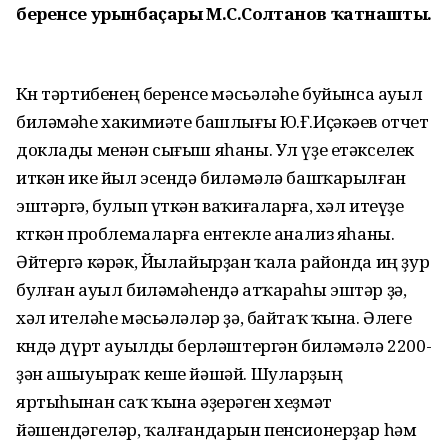
беренсе урынбаҫары М.С.Солтанов ҡатнашты.
Көн тәртибенең беренсе мәсьәләһе буйынса ауыл
биләмәһе хакимиәте башлығы Ю.Ғ.Иҫәкәев отчет
доклады менән сығыш яһаны. Ул үҙе етәкселек
иткән ике йыл эсендә биләмәлә башҡарылған
эштәргә, булып үткән ваҡиғаларға, хәл итеүҙе
көткән проблемаларға ентекле анализ яһаны.
Әйтергә кәрәк, Йылайырҙан ҡала районда иң ҙур
булған ауыл биләмәһендә атҡараһы эштәр ҙә,
хәл ителәһе мәсьәләләр ҙә, байтаҡ ҡына. Әлеге
көндә дүрт ауылды берләштергән биләмәлә 2200-
ҙән ашыуыраҡ кеше йәшәй. Шуларҙың
яртыһынан саҡ ҡына әҙерәген хеҙмәт
йәшендәгеләр, ҡалғандарын пенсионерҙар һәм