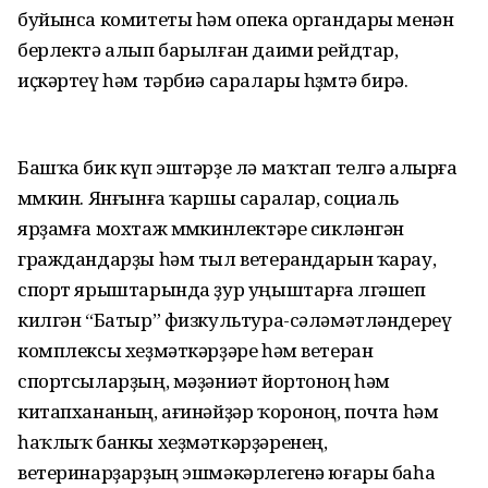
буйынса комитеты һәм опека органдары менән
берлектә алып барылған даими рейдтар,
иҫкәртеү һәм тәрбиә саралары һөҙөмтә бирә.
Башҡа бик күп эштәрҙе лә маҡтап телгә алырға
мөмкин. Янғынға ҡаршы саралар, социаль
ярҙамға мохтаж мөмкинлектәре сикләнгән
граждандарҙы һәм тыл ветерандарын ҡарау,
спорт ярыштарында ҙур уңыштарға өлгәшеп
килгән “Батыр” физкультура-сәләмәтләндереү
комплексы хеҙмәткәрҙәре һәм ветеран
спортсыларҙың, мәҙәниәт йортоноң һәм
китапхананың, ағинәйҙәр ҡороноң, почта һәм
һаҡлыҡ банкы хеҙмәткәрҙәренең,
ветеринарҙарҙың эшмәкәрлегенә юғары баһа