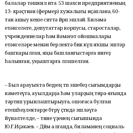
балалар тәшкил итә. 53 шәхси предприятиеның
13-ө крәҫтиән (фермер) хужалығы иҫәпләнә, 60-
тан ашыу кеше ситтә йөрөп эшләй. Биләмә
етәкселеге, депутаттар корпусы, старосталар,
учреждениелар һәм йәмәғәт ойошмалары
етәкселәре менән берлектә бик күп яҡшы эштәр
башҡарылған, яңы башланғыстарға нигеҙ
һалынған, уңыштарға өлгәшелгән.
– Был арауыҡта беҙҙең төп эшебеҙ сығымдарҙы
кәметеүгә, ауылдарҙа һәм уларҙың тирә-яғында
тәртип урынлаштырыуға, ошоғаса булған
етешһеҙлектәрҙе бөтөрөү өҫтөндә эшләүгә
йүнәлтелде, – тине үҙенең сығышында
Ю.Ғ.Иҫәкәев. – Дөйөм алғанда, биләмәнең социаль-