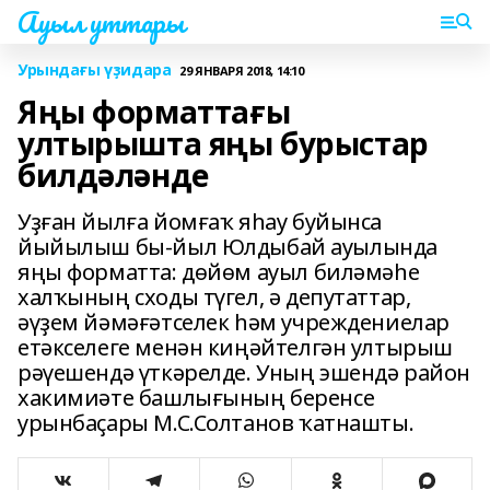
Ауыл уттары
Урындағы үҙидара
29 ЯНВАРЯ 2018, 14:10
Яңы форматтағы
ултырышта яңы бурыстар
билдәләнде
Уҙған йылға йомғаҡ яһау буйынса
йыйылыш бы-йыл Юлдыбай ауылында
яңы форматта: дөйөм ауыл биләмәһе
халҡының сходы түгел, ә депутаттар,
әүҙем йәмәғәтселек һәм учреждениелар
етәкселеге менән киңәйтелгән ултырыш
рәүешендә үткәрелде. Уның эшендә район
хакимиәте башлығының беренсе
урынбаҫары М.С.Солтанов ҡатнашты.