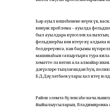
Һәр ауыл кешеһенеке кеүек үк, васи
көнүҙәк проблема – ауылда фельд
был ауылдарҙа күпселек халыҡтың 
фельдшерһыҙ көн итеүҙе күҙ алдына
белдереүенсә, ҡан баҫымы күтәрелгә
машинаһын саҡыртырға тура килә.
хеҙмәтте лә көтөп ала алмайҙар икә
дәғүәләрҙе тыңлағандан һуң, пол
Б.Д.Дәүләтбаев уларҙы хәл итеү юлдар
Район элемтә бүлексәһе начальнигы
йыйылыусыларҙың. Владимировка а