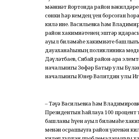
мәҙәниәт йортонда район вәкилдәре
сөнки һәр кемдең үҙен борсоған һор
килә ине. Васильевка һәм Владим
район хакимиәтенең эштәр идара
ауыл биләмәһе хакимиәте башлығы 
дауаханаһының поликлиника мөди
Дәүләтбаев, Сибай район-ара элемт
начальнигы Зөфәр Батыр улы Бүләк
начальнигы Юнер Вәлитдин улы Иге
– Тәүҙә Васильевка һәм Владимиро
Президентын һайлауҙа 100 процент
башланы һүҙен ауыл биләмәһе хакими
менән осрашыуға район үҙәгенән кил
килеп тыуған проблемаларығыҙҙы хә