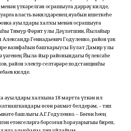
 менән үткәрелгән осрашыуға дәррәү килде,
ауҙарға власть вәкилдәренең яуабын ишеткеһе
ировка ауылдары халҡы менән осрашыуға
сыһы Тимур Фәрит улы Дәүләтшин, Йылайыр
Александр Геннадьевич Годуленко, район үҙәк
ре вазифаһын башҡарыусы Булат Дамир улы
ә үҙәгенең Йыла-йыр районындағы бүлексәһе
ов, район электр селтәрҙәре подстанцияһы
баев килде.
вка ауылдары халҡына 18 мартта үткән ил
 ҡатнашҡандары өсөн рәхмәт белдерәм, – тип
әте башлығы А.Г.Годуленко. – Бөгөн һеҙҙең
гән етәкселәргә борсоған һорауҙарығыҙҙы биреп,
л итә алырһығыҙ, тип уйлайым.