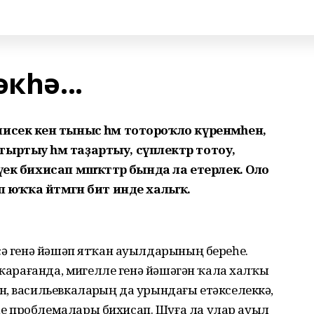
кһә...
исек кенә тыныс һәм тотороҡло күренмәһен,
ыртыу һәм таҙартыу, сүплектәр тотоу,
ек бихисап мәшәҡәттәр бында ла етерлек. Оло
, тип юҡҡа әйтмәгән бит инде халыҡ.
сә генә йәшәп ятҡан ауылдарының береһе.
 ҡарағанда, миҙгелле генә йәшәгән ҡала халҡы
, васильевкаларҙың да урындағы етәкселеккә,
е проблемалары бихисап. Шуға ла улар ауыл