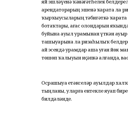
яй эшләүенә ҡәнәғәтһеҙлек белдер
арендаторҙарҙың эшенә ҡарата ла р
ҡырҡыусыларҙың тәбиғәткә ҡарата
ботаҡтарҙы, ағас олондарын яҡында
буйына ауыл урамынан үткән ауыр 
ташыуҙарына ла ризаһыҙлыҡ белдерҙел
ай эсендә урамдар аша уҙған йөк 
төшөп ҡалыуын иҫәпкә алғанда, ва
Осрашыуҙа етәкселәр ауылдар халҡ
тыңланы, уларға ентекле яуап бирҙ
билдәләнде.