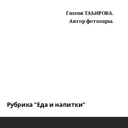
Гөлгөнә ТАҺИРОВА.
Автор фотолары.
Рубрика "Еда и напитки"