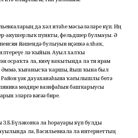
льевкаларҙың да хәл итәһе мәсьәләләре күп. Иң
шер-акушерлыҡ пункты, фельдшер булмауы. Ә
пенсия йәшендә булыуын иҫәпкә алһаҡ,
 килтереүе лә ҡыйын. Ауыл халҡы
н осраҡта ла, киҙеү ваҡытында ла тиҙ ярҙам
 Әммә, ҡыҙғанысҡа ҡаршы, йыш ҡына был
н. Район үҙәк дауаханаһына ҡағылышлы бөтә
иклиника мөдире вазифаһын башҡарыусы
ын эҙләргә вәғәҙә бирҙе.
 З.Б.Бүләковҡа ла һорауҙары күп булды
уылында ла, Васильевкала ла интернеттың