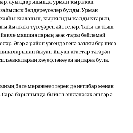
ҙеләр, ауылдар янында урман ҡырҡҡан
изаһыҙлыҡ белдереүселәр булды. Урман
 хаяһыҙ ҡыланып, ҡырҡынды ҡалдыҡтарын,
ғы йылғаға түгеүҙәрен әйттеләр. Тағы ла ҡыш
йөклө машиналарҙың ағас-тарҙы бәйләмәй
әр. Әгәр ҙә район үҙәгендә генә аҙаҡҡы бер нисә
машиналарынан йыуан-йыуан ағастар тәгәрәп
сильевкаларҙың хәүефләнеүен аңларға була.
ының бөтә мөрәжәғәттәрен дә иғтибар менән
е. Сара барышында быйыл эшләнәсәк эштәр ҙә