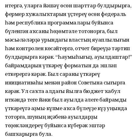
итергә, уларға йәшәү өсөн шарттар булдырырға,
фермер хужалыҡтарын үҫтереү өсөн федераль
һәм республика программалары буйынса
бүленгән аҡсаны һөҙөмтәле тотонорға, был
мәсьәләләрҙә урындағы властың яуаплылығын
һәм контролен көсәйтергә, отчет биреүҙә тәртип
булдырырға кәрәк. “Һаумыһығыҙ, ауылдаштар!”
байрамдарын үткәреү форматын да эшләп
еткерергә кәрәк. Был сараны үткәреү
инициативаһы менән район Советына сығырға
кәрәк. Ул саҡта алдағы йылға бюджет ҡабул
иткәндә теге йәки был ауылда әлеге байрамды
үткәреүгә аҙмы-күпме аҡса бүлеүҙе күҙ уңында
тоторға, шуның иҫәбенә ауылдарҙы
төҙөкләндереү буйынса күберәк эштәр
башҡарырға була.