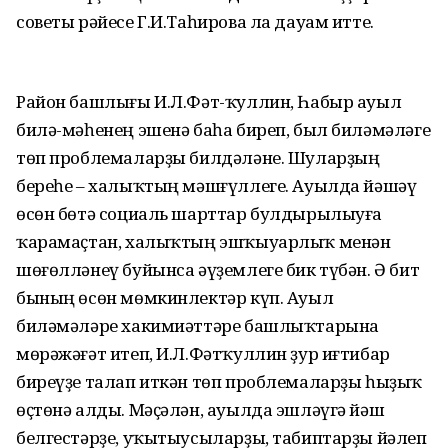
советы рәйесе Г.И.Таһирова ла дауам итте.
Район башлығы И.Л.Фәт-ҡуллин, Һабыр ауыл
билә-мәһенең эшенә баһа биреп, был биләмәләге
төп проблемаларҙы билдәләне. Шуларҙың
береһе – халыҡтың мәшғүллеге. Ауылда йәшәү
өсөн бөтә социаль шарттар булдырылыуға
ҡарамаҫтан, халыҡтың эшҡыуарлыҡ менән
шөғөлләнеү буйынса әүҙемлеге бик түбән. Ә бит
бының өсөн мөмкинлектәр күп. Ауыл
биләмәләре хакимиәттәре башлыҡтарына
мөрәжәғәт итеп, И.Л.Фәтҡуллин ҙур иғтибар
биреүҙе талап иткән төп проблемаларҙы һыҙыҡ
өҫтөнә алды. Мәҫәлән, ауылда эшләүгә йәш
белгестәрҙе, уҡытыусыларҙы, табиптарҙы йәлеп