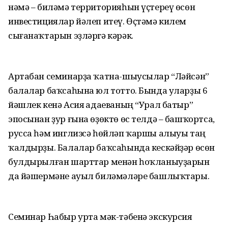
нәмә – биләмә территорияһын үҫтереү өсөн
инвестициялар йәлеп итеү. Өҫтәмә килем
сығанаҡтарын эҙләргә кәрәк.
Артабан семинарҙа ҡатна-шыусылар “Ләйсән”
балалар баҡсаһына юл тотто. Бында уларҙы 6
йәшлек кенә Асия Ҡадаеваның “Урал батыр”
эпосынан ҙур ғына өҙөктө өс телдә – башҡортса,
русса һәм инглизсә һөйләп ҡаршы алыуы таң
ҡалдырҙы. Балалар баҡсаһында кескәйҙәр өсөн
булдырылған шарттар менән һоҡланыуҙарын
да йәшермәне ауыл биләмәләре башлыҡтары.
Семинар Һабыр урта мәк-тәбенә экскурсия