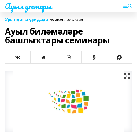
Ауыл уттары
Урындағы үҙидара
19 ИЮЛЯ 2018, 13:39
Ауыл биләмәләре
башлыҡтары семинары