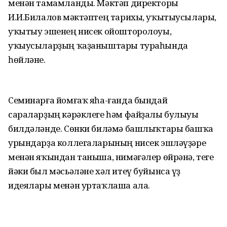
менән тамамланды. Мәктәп директоры
И.И.Билалов мәктәптең тарихы, уҡытыусылары,
уҡытыу эшенең нисек ойошторолоуы,
уҡыусыларҙың ҡаҙаныштары тураһында
һөйләне.
Семинарға йомғаҡ яһа-ғанда бындай
сараларҙың кәрәклеге һәм файҙалы булыуы
билдәләнде. Сөнки биләмә башлыҡтары башҡа
урындарҙа коллегаларының нисек эшләүҙәре
менән яҡындан таныша, нимәгәлер өйрәнә, теге
йәки был мәсьәләне хәл итеү буйынса үҙ
идеялары менән уртаҡлаша ала.