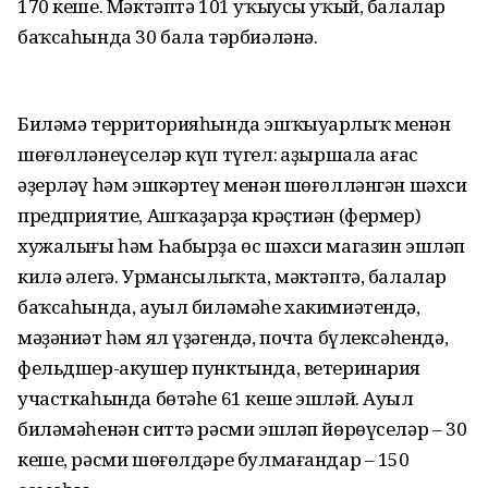
170 кеше. Мәктәптә 101 уҡыусы уҡый, балалар
баҡсаһында 30 бала тәрбиәләнә.
Биләмә территорияһында эшҡыуарлыҡ менән
шөғөлләнеүселәр күп түгел: Ҡаҙыршала ағас
әҙерләү һәм эшкәртеү менән шөғөлләнгән шәхси
предприятие, Ашҡаҙарҙа крәҫтиән (фермер)
хужалығы һәм Һабырҙа өс шәхси магазин эшләп
килә әлегә. Урмансылыҡта, мәктәптә, балалар
баҡсаһында, ауыл биләмәһе хакимиәтендә,
мәҙәниәт һәм ял үҙәгендә, почта бүлексәһендә,
фельдшер-акушер пунктында, ветеринария
участкаһында бөтәһе 61 кеше эшләй. Ауыл
биләмәһенән ситтә рәсми эшләп йөрөүселәр – 30
кеше, рәсми шөғөлдәре булмағандар – 150