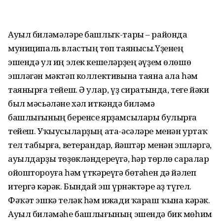
Ауыл биләмәләре башлыҡ-тары – районда
муниципаль властың төп таянысы.Үҙенең
эшендә ул иң элек кешеләрҙең әүҙем өлөшө
эшләгән мәктәп коллективына таяна ала һәм
таянырға тейеш. Ә улар, үҙ сиратында, теге йәки
был мәсьәләне хәл иткәндә биләмә
башлығының беренсе ярҙамсылары булырға
тейеш. Уҡыусыларҙың ата-әсәләре менән уртаҡ
тел табырға, ветерандар, йәштәр менән эшләргә,
ауылдарҙы төҙөкләндереүгә, һәр төрлө саралар
ойоштороуға һәм үткәреүгә бөтәһен дә йәлеп
итергә кәрәк. Бындай эш үрнәктәре аҙ түгел.
Фәҡәт эшкә теләк һәм ижади ҡараш ҡына кәрәк.
Ауыл биләмәһе башлығының эшендә бик мөһим