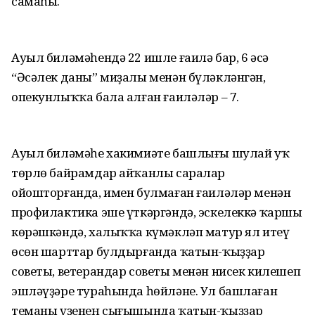
самаһы.
Ауыл биләмәһендә 22 ишле ғаилә бар, 6 әсә
“Әсәлек даны” миҙалы менән бүләкләнгән,
опекунлыҡҡа бала алған ғаиләләр – 7.
Ауыл биләмәһе хакимиәте башлығы шулай уҡ
төрлө байрамдар айҡанлы саралар
ойошторғанда, имен булмаған ғаиләләр менән
профилактика эше үткәргәндә, эскелеккә ҡаршы
көрәшкәндә, халыҡҡа күмәкләп матур ял итеү
өсөн шарттар булдырғанда ҡатын-ҡыҙҙар
советы, ветерандар советы менән нисек килешеп
эшләүҙәре тураһында һөйләне. Ул башлаған
теманы үҙенең сығышында ҡатын-ҡыҙҙар