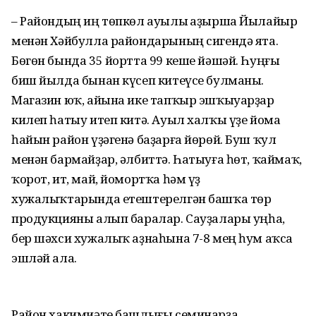
– Райондың иң төпкөл ауылы Ҡаҙырша Йылайыр
менән Хәйбулла райондарының сигендә ята.
Бөгөн бында 35 йортта 99 кеше йәшәй. Һуңғы
биш йылда бынан күсеп китеүсе булманы.
Магазин юҡ, айына ике тапҡыр эшҡыуарҙар
килеп һатыу итеп китә. Ауыл халҡы үҙе йома
һайын район үҙәгенә баҙарға йөрөй. Буш ҡул
менән бармайҙар, әлбиттә. Һатыуға һөт, ҡаймаҡ,
ҡорот, ит, май, йомортҡа һәм үҙ
хужалыҡтарында етештерелгән башҡа төр
продукцияны алып баралар. Сауҙалары уңһа,
бер шәхси хужалыҡ аҙнаһына 7-8 мең һум аҡса
эшләй ала.
Район хакимиәте башлығы семинарҙа