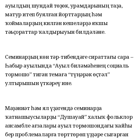
ауылдың шундай төҙөк, урамдарының таҙа,
матур итеп буялған йорттарҙың һәм
ҡоймаларҙың килгән кешеләрҙә яҡшы
тәьҫораттар ҡалдырыуын билдәләне.
Семинарҙың көн тәр-тибендәге сираттағы сара –
Һабыр ауылында “Ауыл биләмәһенең социаль
тормошо” тигән темаға “түңәрәк өҫтәл”
ултырышын үткәреү ине.
Мәҙәниәт һәм ял үҙәгендә семинарҙа
ҡатнашыусыларҙы “Душауай” халыҡ фольклор
ансамбле ағзалары ауыл тормошондағы ҡайһы
бер проблемаларға төрттөрөп үҙҙәре сығарған