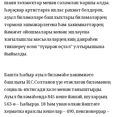
шаян таҡмаҡтар менән сәләмләп ҡаршы алды.
Һәүәҫкәр артистарға ихлас рәхмәт белдереп,
ауыл биләмәләре башлыҡтары биләмәләрҙең
тормош эшмәкәрлегенә һәм хакимиәттәрҙең
йәмәғәт ойошмалары менән эшләүенә
ҡағылышлы мәсьәләләрҙең киң даирәһен
тикшереү өсөн “түңәрәк өҫтәл” ултырышына
йыйылды.
Башта Һабыр ауыл биләмәһе хакимиәте
башлығы И.С.Солтанов үҙе етәкләгән биләмәнең
социаль-иҡтисади хәле менән таныштырҙы.
Ауыл биләмәһендә 845 кеше йәшәй, шуларҙың
563-ө – Һабырҙа. 18 һәм унан өлкән йәштәге
хеҙмәткә яраҡлы кешеләр – 490, пенсионерҙар –