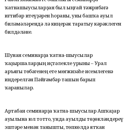
ҡатнашыусыларҙан был ыңғай тәжрибәгә
иғтибар итеүҙәрен һораны, уны башҡа ауыл
биләмәләрендә лә киңерәк таратыу кәрәклеген
билдәләне.
Шунан семинарҙа ҡатна-шыусылар
ҡаҙыршаларҙың иҫтәлекле урыны – Урал
аръяғы төбәгенең ете мөғжизәһе исемлегенә
индерелгән Пәйғәмбәр ташын барып
ҡаранылар.
Артабан семинарҙа ҡатна-шыусылар Ашҡаҙар
ауылына юл тотто, унда ауылды төҙөкләндереү
эштәре менән танышты, төпкөлдә ятҡан