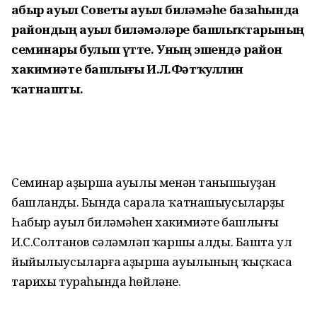
Һабыр ауыл Советы ауыл биләмәһе базаһында
райондың ауыл биләмәләре башлыҡтарының
семинары булып үтте. Уның эшендә район
хакимиәте башлығы И.Л.Фәтҡуллин
ҡатнашты.
Семинар Ҡаҙырша ауылы менән танышыуҙан
башланды. Бында сарала ҡатнашыусыларҙы
Һабыр ауыл биләмәһен хакимиәте башлығы
И.С.Солтанов сәләмләп ҡаршы алды. Башта ул
йыйылыусыларға Ҡаҙырша ауылының ҡыҫҡаса
тарихы тураһында һөйләне.