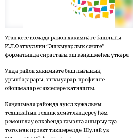
Уҙған кесе йомада район хакимиәте башлығы
И.Л.Фәтҡуллин “Эшҡыуарлыҡ сәғәте”
форматында сираттағы эш кәңәшмәһен үткәрҙе.
Унда район хакимиәте башлығының
урынбаҫарҙары, эшҡыуарҙар, профилле
ойошмалар етәкселәре ҡатнашты.
Кәңәшмәлә районда ауыл хужалығы
техникаһын техник хеҙмәтләндереү һәм
ремонтлау өлкәһендә ғәмәлгә ашырыу күҙҙә
тотолған проект тикшерелде. Шулай уҡ