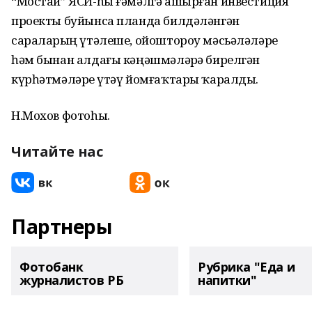
“Мостай” ЯСЙ-һы ғәмәлгә ашырған инвестиция
проекты буйынса планда билдәләнгән
сараларҙың үтәлеше, ойоштороу мәсьәләләре
һәм бынан алдағы кәңәшмәләрҙә бирелгән
күрһәтмәләрҙе үтәү йомғаҡтары ҡаралды.
Н.Мохов фотоһы.
Читайте нас
Партнеры
Фотобанк
Рубрика "Еда и
журналистов РБ
напитки"