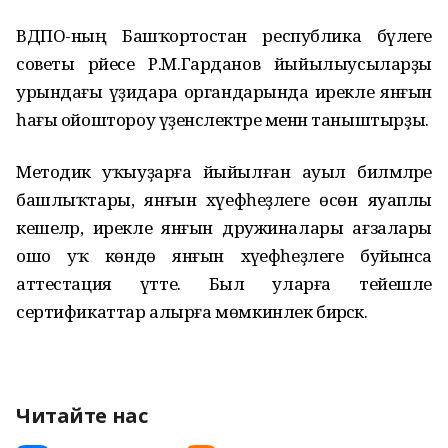
ВДПО-ның Башҡортостан республика бүлеге
советы рәйесе Р.М.Гарданов йыйылыусыларҙы
урындағы үҙидара органдарында ирекле янғын
һағы ойоштороу үҙенсәлектәре менән таныштырҙы.
Методик уҡыуҙарға йыйылған ауыл биләмәләре
башлыҡтары, янғын хәүефһеҙлеге өсөн яуаплы
кешеләр, ирекле янғын дружиналары ағзалары
ошо уҡ көндө янғын хәүефһеҙлеге буйынса
аттестация үтте. Был уларға тейешле
сертификаттар алырға мөмкинлек бирәсәк.
Читайте нас