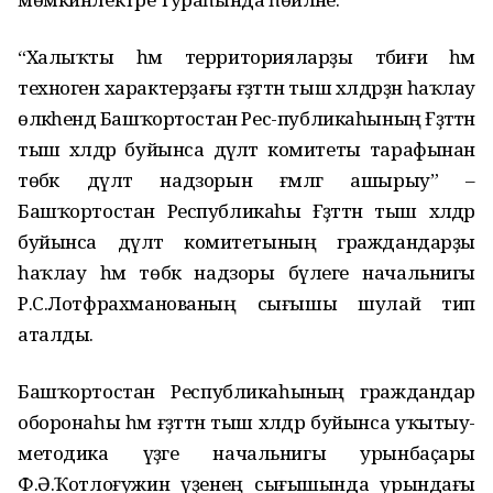
“Халыҡты һәм территорияларҙы тәбиғи һәм
техноген характерҙағы ғәҙәттән тыш хәлдәрҙән һаҡлау
өлкәһендә Башҡортостан Рес-публикаһының Ғәҙәттән
тыш хәлдәр буйынса дәүләт комитеты тарафынан
төбәк дәүләт надзорын ғәмәлгә ашырыу” –
Башҡортостан Республикаһы Ғәҙәттән тыш хәлдәр
буйынса дәүләт комитетының граждандарҙы
һаҡлау һәм төбәк надзоры бүлеге начальнигы
Р.С.Лотфрахманованың сығышы шулай тип
аталды.
Башҡортостан Республикаһының граждандар
оборонаһы һәм ғәҙәттән тыш хәлдәр буйынса уҡытыу-
методика үҙәге начальнигы урынбаҫары
Ф.Ә.Ҡотлоғужин үҙенең сығышында урындағы