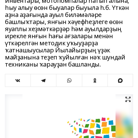
инвентары, мотопомпалар һатып алына,
һыу алыу өсөн быуалар быуыла һ.б. Үткән
аҙна аҙағында ауыл биләмәләре
башлыҡтары, янғын хәүефһеҙлеге өсөн
яуаплы хеҙмәткәрҙәр һәм ауылдарҙың
ирекле янғын һағы ағзалары менән
үткәрелгән методик уҡыуҙарҙа
ҡатнашыусылар Йылайырҙың үҙәк
майҙанына теҙеп ҡуйылған нәҡ шундай
техниканы ҡарауҙан башланды.