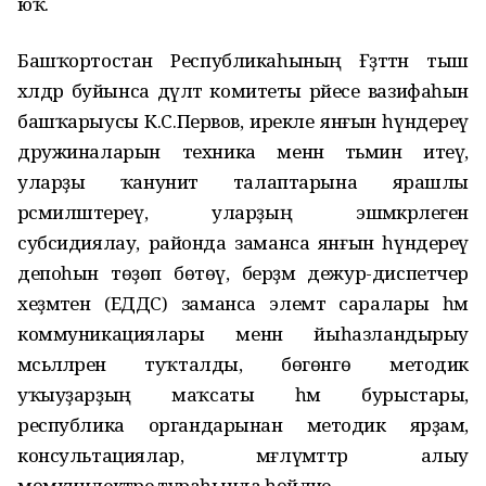
юҡ.
Башҡортостан Республикаһының Ғәҙәттән тыш
хәлдәр буйынса дәүләт комитеты рәйесе вазифаһын
башҡарыусы К.С.Первов, ирекле янғын һүндереү
дружиналарын техника менән тәьмин итеү,
уларҙы ҡануниәт талаптарына ярашлы
рәсмиләштереү, уларҙың эшмәкәрлеген
субсидиялау, районда заманса янғын һүндереү
депоһын төҙөп бөтөү, берҙәм дежур-диспетчер
хеҙмәтен (ЕДДС) заманса элемтә саралары һәм
коммуникациялары менән йыһазландырыу
мәсьәләләренә туҡталды, бөгөнгө методик
уҡыуҙарҙың маҡсаты һәм бурыстары,
республика органдарынан методик ярҙам,
консультациялар, мәғлүмәттәр алыу
мөмкинлектәре тураһында һөйләне.