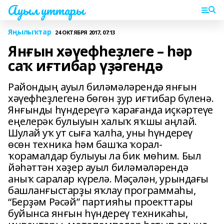
Ауыл уттары
Яңылыҡтар
24 ОКТЯБРЯ 2017, 07:13
Янғын хәүефһеҙлеге – һәр
саҡ иғтибар үҙәгендә
Райондың ауыл биләмәләрендә янғын
хәүефһеҙлегенә бөгөн ҙур иғтибар бүленә.
Янғынды һүндереүгә ҡарағанда иҫкәртеүе
еңелерәк булыуын халыҡ яҡшы аңлай.
Шулай уҡ ут сыға ҡалһа, уны һүндереү
өсөн техника һәм башҡа ҡорал-
ҡорамалдар булыуы ла бик мөһим. Был
йәһәттән хәҙер ауыл биләмәләрендә
аныҡ саралар күрелә. Мәҫәлән, урындағы
башланғыстарҙы яҡлау программаһы,
“Берҙәм Рәсәй” партияһы проекттары
буйынса янғын һүндереү техникаһы,