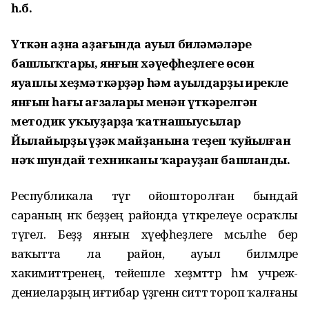
һ.б.
Үткән аҙна аҙағында ауыл биләмәләре
башлыҡтары, янғын хәүефһеҙлеге өсөн
яуаплы хеҙмәткәрҙәр һәм ауылдарҙың ирекле
янғын һағы ағзалары менән үткәрелгән
методик уҡыуҙарҙа ҡатнашыусылар
Йылайырҙың үҙәк майҙанына теҙеп ҡуйылған
нәҡ шундай техниканы ҡарауҙан башланды.
Республикала тәүгә ойошторолған бындай
сараның нәҡ беҙҙең районда үткәрелеүе осраҡлы
түгел. Беҙҙә янғын хәүефһеҙлеге мәсьәләһе бер
ваҡытта ла район, ауыл биләмәләре
хакимиәттәренең, тейешле хеҙмәттәр һәм учреж-
дениеларҙың иғтибар үҙәгенән ситтә тороп ҡалғаны