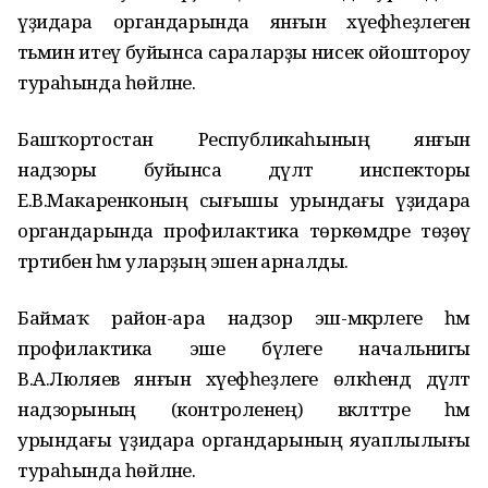
үҙидара органдарында янғын хәүефһеҙлеген
тәьмин итеү буйынса сараларҙы нисек ойоштороу
тураһында һөйләне.
Башҡортостан Республикаһының янғын
надзоры буйынса дәүләт инспекторы
Е.В.Макаренконың сығышы урындағы үҙидара
органдарында профилактика төркөмдәре төҙөү
тәртибенә һәм уларҙың эшенә арналды.
Баймаҡ район-ара надзор эш-мәкәрлеге һәм
профилактика эше бүлеге начальнигы
В.А.Люляев янғын хәүефһеҙлеге өлкәһендә дәүләт
надзорының (контроленең) вәкәләттәре һәм
урындағы үҙидара органдарының яуаплылығы
тураһында һөйләне.