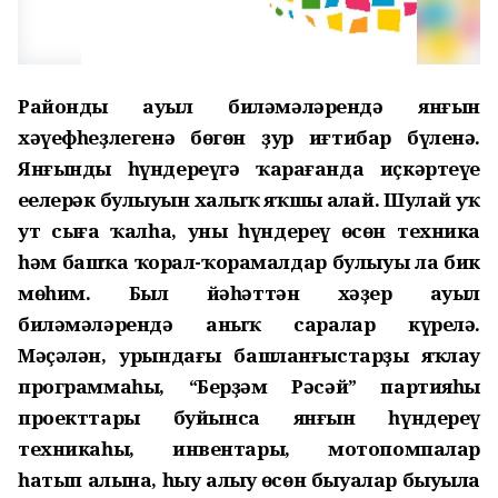
Райондың ауыл биләмәләрендә янғын
хәүефһеҙлегенә бөгөн ҙур иғтибар бүленә.
Янғынды һүндереүгә ҡарағанда иҫкәртеүе
еңелерәк булыуын халыҡ яҡшы аңлай. Шулай уҡ
ут сыға ҡалһа, уны һүндереү өсөн техника
һәм башҡа ҡорал-ҡорамалдар булыуы ла бик
мөһим. Был йәһәттән хәҙер ауыл
биләмәләрендә аныҡ саралар күрелә.
Мәҫәлән, урындағы башланғыстарҙы яҡлау
программаһы, “Берҙәм Рәсәй” партияһы
проекттары буйынса янғын һүндереү
техникаһы, инвентары, мотопомпалар
һатып алына, һыу алыу өсөн быуалар быуыла