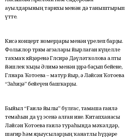
ауылдарының тарихы менән дә таныштырып
үтте.
Кисә концерт номерҙары менән үрелеп барҙы.
Фольклор төркөмө ағзалары йырлаған күңелле
таҡмаҡ көйҙәренә Гөлсирә Дәүләтҡолова алты
йәшлек ҡыҙы Әлимә менән өҙҙөрә баҫып бейене,
Гөлнара Ҡотоева – матур йыр, ә Ләйсән Ҡотоева
“Заһиҙә” бейеүен башҡарҙы.
Быйыл “Ғаилә йылы” булғас, тамаша ғаилә
темаһын да үҙ эсенә алған ине. Китапханасы
Ләйсән Ҡотоева ғаилә тураһында мәҡәлдәр,
шағир һәм яҙыусыларҙың ҡанатлы һүҙҙәре