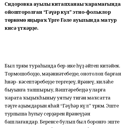
Сидоровка ауылы китапханаһы ҡарамағында
ойошторолған “Гәүһәр күл” этно-фольклор
төркөмө яңыраҡ Үрге Ғәле ауылында матур
кисә үткәрҙе.
Был төркөм тураһында бер-ике һүҙ әйтеп китәйек.
Тормошобоҙҙо, мәҙәниәтебеҙҙе, онотолоп барған
һөнәр- кәсептәребеҙҙе тергеҙеү, өйрәнеү, киләһе
быуынға тапшырыу, йәштәребеҙҙә уларға
ҡарата ҡыҙыҡһыныу уятыу тигән маҡсатта
тәүге аҙымдарын яһай “Гәүһәр күл” төркөмө. Эште
турпыша һуғыу серҙәрен өйрәнеүҙән
башлағандар. Беренсе булып был боронғо эште