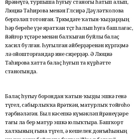
өйрәнеүгә, турпыша һуғыу станогы һатып алып,
Люциә Таһирова менән Гөлсирә Дәүләтҡолова
бергәләп тотонған. Төркөмдәге ҡатын-ҡыҙҙарҙың
һәр береһе үҙе яратҡан төҫтө һалып һуға башлағас,
йәйғор төҫтәре менән балҡыған буйлы балаҫ
хасил булған. Һуғылған әйберҙәренән күргәҙмә
лә ойошторғандар ине сиҙерҙәр. Ә Люциә
Таһирова хатта балаҫ һуғып та күрһәтте
станогында.
Балаҫ һуғыу борондан ҡатын-ҡыҙҙы эшкә генә
түгел, сабырлыҡҡа өйрәткән, матурлыҡ тойғоһо
тәрбиәләгән. Был кәсепкә күмәкләп өйрәнеүҙәре
тағы ла бер матур эшкә юлыҡтыра. Башҡорт
халҡының ғына түгел, ә кешелек донъяһының