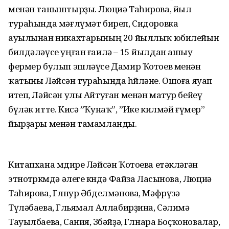
менән таныштырҙы. Люциә Таһирова, йыл
тураһында мәғлүмәт биреп, Сидоровка
ауылынан никахтарының 20 йыллыҡ юбилейын
билдәләүсе уңған ғаилә – 15 йылдан ашыу
фермер булып эшләүсе Дамир Ҡотоев менән
ҡатыны Ләйсән тураһында һөйләне. Ошоға яуап
итеп, Ләйсән улы Айтуған менән матур бейеү
бүләк итте. Кисә ”Ҡунаҡ”, ”Ике килмәй ғүмер”
йырҙары менән тамамланды.
Китапхана мөдире Ләйсән Ҡотоева етәкләгән
этнотөркөмдә әлеге көндә Файза Ласынова, Люциә
Таһирова, Гөлнур Әбделмәнова, Мәфрүзә
Түләбаева, Гөльямал Аллабирҙина, Сәлимә
Тауылбаева, Сания, Зөбәйҙә, Гөлнара Боҫҡоновалар,