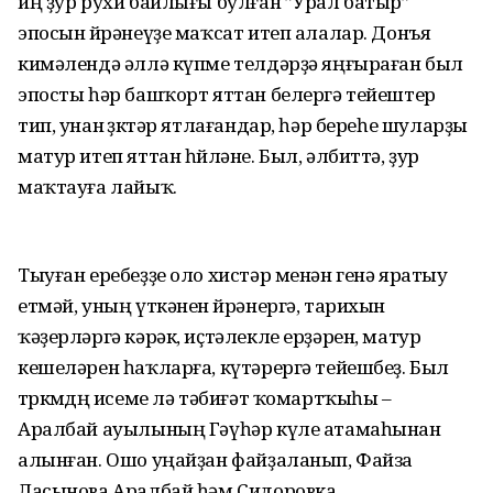
иң ҙур рухи байлығы булған ”Урал батыр”
эпосын өйрәнеүҙе маҡсат итеп алалар. Донъя
кимәлендә әллә күпме телдәрҙә яңғыраған был
эпосты һәр башҡорт яттан белергә тейештер
тип, унан өҙөктәр ятлағандар, һәр береһе шуларҙы
матур итеп яттан һөйләне. Был, әлбиттә, ҙур
маҡтауға лайыҡ.
Тыуған еребеҙҙе оло хистәр менән генә яратыу
етмәй, уның үткәнен өйрәнергә, тарихын
ҡәҙерләргә кәрәк, иҫтәлекле ерҙәрен, матур
кешеләрен һаҡларға, күтәрергә тейешбеҙ. Был
төркөмдөң исеме лә тәбиғәт ҡомартҡыһы –
Аралбай ауылының Гәүһәр күле атамаһынан
алынған. Ошо уңайҙан файҙаланып, Файза
Ласынова Аралбай һәм Сидоровка