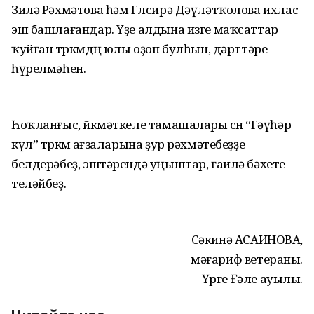
Зилә Рәхмәтова һәм Гөлсирә Дәүләтҡолова ихлас
эш башлағандар. Үҙе алдына изге маҡсаттар
ҡуйған төркөмдөң юлы оҙон булһын, дәрттәре
һүрелмәһен.
Һоҡланғыс, йөкмәткеле тамашалары өсөн “Гәүһәр
күл” төркөмө ағзаларына ҙур рәхмәтебеҙҙе
белдерәбеҙ, эштәрендә уңыштар, ғаилә бәхете
теләйбеҙ.
Сәкинә АСАИНОВА,
мәғариф ветераны.
Үрге Ғәле ауылы.