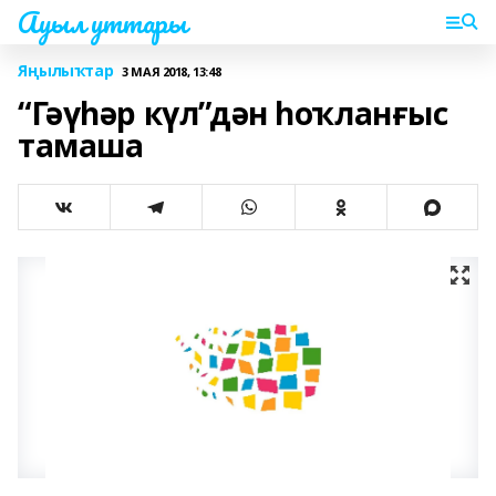
Ауыл уттары
Яңылыҡтар
3 МАЯ 2018, 13:48
“Гәүһәр күл”дән һоҡланғыс
тамаша