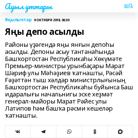
Ауыл уттары
Яңылыҡтар
9 ОКТЯБРЯ 2018, 06:30
Яңы депо асылды
Районы үҙәгендә яңы янғын депоһы
асылды. Депоны асыу тантанаһында
Башҡортостан Республикаһы Хөкүмәте
Премьер-министры урынбаҫары Марат
Шәриф улы Мәһәҙиев ҡатнашты, Рәсәй
Ғәҙәттән тыш хәлдәр министрлығының
Башҡортостан Республикаһы буйынса Баш
идаралығы начальнигы эске хеҙмәт
генерал-майоры Марат Рәйес улы
Латипов һәм башҡа рәсми кешеләр
ҡатнашты.