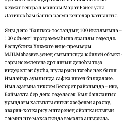
хеҙмәт генерал-майоры Марат Рәйес улы
Латипов һәм башҡа рәсми кешеләр ҡатнашты.
Яңы депо “Башҡор-тостандың 100 йыллығына –
100 объект” программаһына ярашлы төҙөлдө.
Республика Хөкүмәте вице-премьеры
М.Ш.Мәһәҙиев үҙенең сығышында юбилей объект-
тары исемлегенә дүрт янғын депоһы төҙөү
индерелгән булһа, шуларҙың тәүгеһе нәҡ бөгөн
Йылайыр ауылында сафҡа инеүен билдәләне.
Йыл аҙағына тиклем Белорет районында – ике,
Баймаҡта бер депо төҙөләсәк. Был башланғыс
урындағы халыҡты янғын хәүефенән аралау,
авария-ҡотҡарыу эштәренең ойошҡанлығын
тәьмин итеү маҡсатында ғәмәлгә ашырыла.