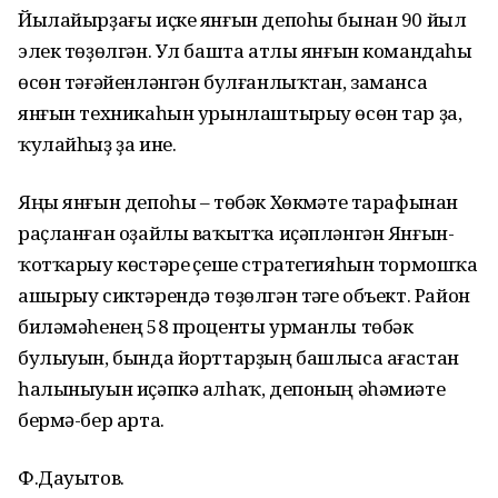
Йылайырҙағы иҫке янғын депоһы бынан 90 йыл
элек төҙөлгән. Ул башта атлы янғын командаһы
өсөн тәғәйенләнгән булғанлыҡтан, заманса
янғын техникаһын урынлаштырыу өсөн тар ҙа,
ҡулайһыҙ ҙа ине.
Яңы янғын депоһы – төбәк Хөкүмәте тарафынан
раҫланған оҙайлы ваҡытҡа иҫәпләнгән Янғын-
ҡотҡарыу көстәре үҫеше стратегияһын тормошҡа
ашырыу сиктәрендә төҙөлгән тәүге объект. Район
биләмәһенең 58 проценты урманлы төбәк
булыуын, бында йорттарҙың башлыса ағастан
һалыныуын иҫәпкә алһаҡ, депоның әһәмиәте
бермә-бер арта.
Ф.Дауытов.