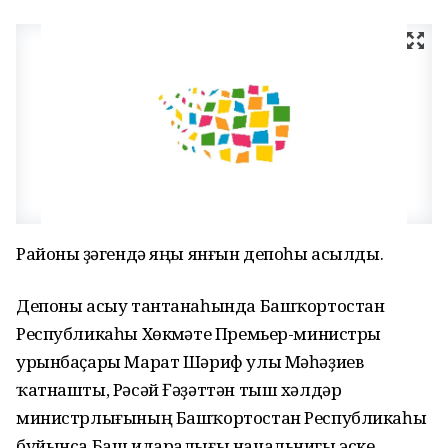
Районы үҙәгендә яңы янғын депоһы асылды.
Депоны асыу тантанаһында Башҡортостан
Республикаһы Хөкүмәте Премьер-министры
урынбаҫары Марат Шәриф улы Мәһәҙиев
ҡатнашты, Рәсәй Ғәҙәттән тыш хәлдәр
министрлығының Башҡортостан Республикаһы
буйынса Баш идаралығы начальнигы эске