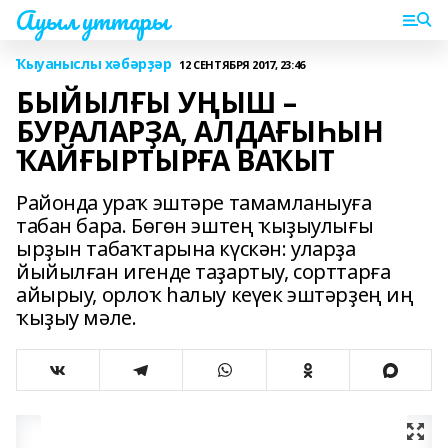
Ауыл уттары
Ҡыуаныслы хәбәрҙәр
12 СЕНТЯБРЯ 2017, 23:46
БЫЙЫЛҒЫ УҢЫШ –
БУРАЛАРҘА, АЛДАҒЫҺЫН
ҠАЙҒЫРТЫРҒА ВАҠЫТ
Районда ураҡ эштәре тамамланыуға
табан бара. Бөгөн эштең ҡыҙыулығы
ырҙын табаҡтарына күскән: уларҙа
йыйылған игенде таҙартыу, сорттарға
айырыу, орлоҡ һалыу кеүек эштәрҙең иң
ҡыҙыу мәле.