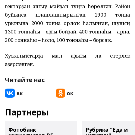
гектарҙан ашыу майҙан туңға һөрөлгән. Район
буйынса планлаштырылған 1900 тонна
урынына 2000 тонна орлоҡ һалынған, шуның
1300 тоннаһы – яҙғы бойҙай, 400 тоннаһы – арпа,
200 тоннаһы – һоло, 100 тоннаһы – борсаҡ.
Хужалыҡтарҙа мал аҙығы ла етерлек
әҙерләнгән.
Читайте нас
Партнеры
Фотобанк
Рубрика "Еда и