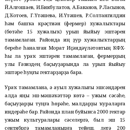
Й.Алғошаев, И.Бикбулатов, А.Баканов, Р.Ласынов,
Д.Ҡотоев, Г.Үтәшева, И.Үтәшев, Р.Солтангилдин
һәм башҡа крәҫтиән (фермер) хужалыҡтары
(бөтәһе 15 хужалыҡ) урып йыйыу эштәрен
тамамлаған. Районда иң ҙур хужалыҡтарҙың
береһе һаналған Морат Иҫәндәүләтовтың КФХ-
һы ла ураҡ эштәрен тамамлаған, фермерҙың
улы Ғәзиздең баҫыуҙарында ла урып йыйыу
эштәре һуңғы гектарҙарҙа бара.
Ураҡ тамамлана, ә ауыл хужалығы эшсәндәрен
алда яңы эш-мәшәҡәттәр көтә – ужым сәсәһе,
баҫыуҙарҙы туңға һөрәһе, малдарҙы ҡураларға
индерәһе бар. Районда план буйынса 2000 гектар
ужым культуралары сәселергә, был эш 15
сентябргә тамамланырға тейеш. Әлегә 200