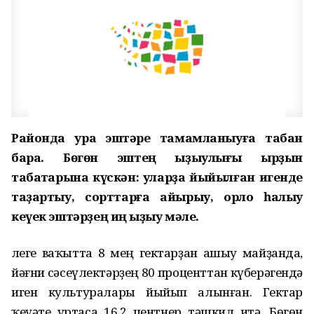
Районда ураҡ эштәре тамамланыуға табан
бара. Бөгөн эштең ҡыҙыулығы ырҙын
табаҡтарына күскән: уларҙа йыйылған игенде
таҙартыу, сорттарға айырыу, орлоҡ һалыу
кеүек эштәрҙең иң ҡыҙыу мәле.
Әлеге ваҡытта 8 мең гектарҙан ашыу майҙанда,
йәғни сәсеүлектәрҙең 80 проценттан күберәгендә
иген культуралары йыйып алынған. Гектар
ҡеүәте уртаса 16,2 центнер тәшкил итә. Бөгөн