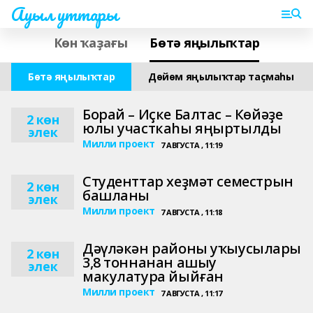
Ауыл уттары
Көн ҡаҙағы
Бөтә яңылыҡтар
Бөтә яңылыҡтар
Дөйөм яңылыҡтар таҫмаһы
Борай – Иҫке Балтас – Көйәҙе
2 көн
юлы участкаһы яңыртылды
элек
Милли проект
7 АВГУСТА , 11:19
Студенттар хеҙмәт семестрын
2 көн
башланы
элек
Милли проект
7 АВГУСТА , 11:18
Дәүләкән районы уҡыусылары
2 көн
3,8 тоннанан ашыу
элек
макулатура йыйған
Милли проект
7 АВГУСТА , 11:17