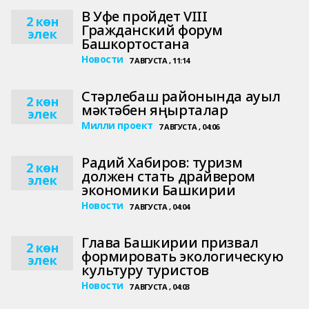
В Уфе пройдет VIII
2 көн
Гражданский форум
элек
Башкортостана
Новости
7 АВГУСТА , 11:14
Стәрлебаш районында ауыл
2 көн
мәктәбен яңырталар
элек
Милли проект
7 АВГУСТА , 04:06
Радий Хабиров: туризм
2 көн
должен стать драйвером
элек
экономики Башкирии
Новости
7 АВГУСТА , 04:04
Глава Башкирии призвал
2 көн
формировать экологическую
элек
культуру туристов
Новости
7 АВГУСТА , 04:03