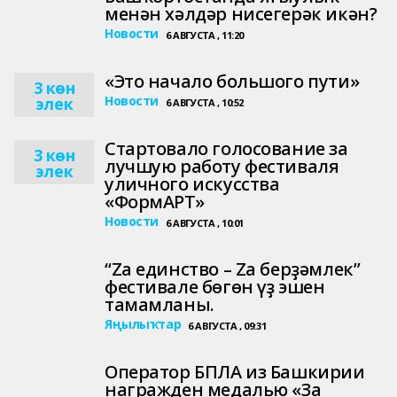
менән хәлдәр нисегерәк икән?
Новости
6 АВГУСТА , 11:20
«Это начало большого пути»
3 көн
Новости
элек
6 АВГУСТА , 10:52
Стартовало голосование за
3 көн
лучшую работу фестиваля
элек
уличного искусства
«ФормАРТ»
Новости
6 АВГУСТА , 10:01
“Zа единство – Zа берҙәмлек”
фестивале бөгөн үҙ эшен
тамамланы.
Яңылыҡтар
6 АВГУСТА , 09:31
Оператор БПЛА из Башкирии
награжден медалью «За