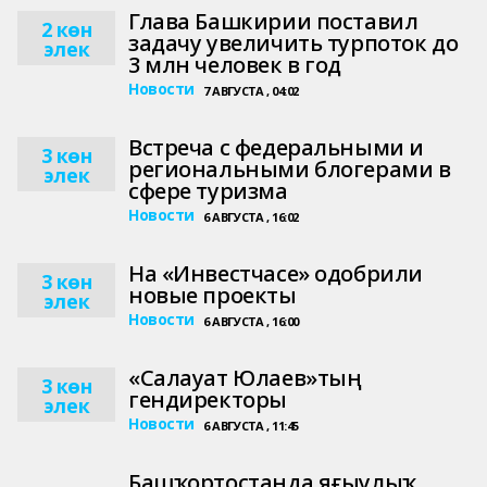
Глава Башкирии поставил
2 көн
задачу увеличить турпоток до
элек
3 млн человек в год
Новости
7 АВГУСТА , 04:02
Встреча с федеральными и
3 көн
региональными блогерами в
элек
сфере туризма
Новости
6 АВГУСТА , 16:02
На «Инвестчасе» одобрили
3 көн
новые проекты
элек
Новости
6 АВГУСТА , 16:00
«Салауат Юлаев»тың
3 көн
гендиректоры
элек
Новости
6 АВГУСТА , 11:45
Башҡортостанда яғыулыҡ