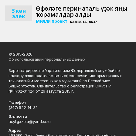
Өфөләге перинаталь үҙәк яңы
3 көн
ҡорамалдар алды
элек
Милли проект
6 АВГУСТА , 06:37
© 2015-2026
Об использовании персональных данных
Зарегистрировано Управлением Федеральной службой по
надзору законодательства в сфере связи, информационных
технологий и массовых коммуникаций по Республике
Башкортостан. Свидетельство о регистрации СМИ: ПИ
№ТУ02-01424 от 26 августа 2015 г.
Телефон
(347) 522-14-32
Эл. почта
auyl.gazeta@yandex.ru
Адрес
453680, Республика Башкортостан, Зилаирский район, с.