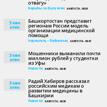
отвагу»
Барыһы ла Еңеү өсөн
6 АВГУСТА , 06:50
Башкортостан представит
3 көн
регионам России модель
элек
организации медицинской
помощи
Һаулығың – байлығың
6 АВГУСТА , 06:47
Мошенники выманили почти
3 көн
миллион рублей у студентки
элек
из Уфы
Новости
6 АВГУСТА , 06:40
Радий Хабиров рассказал
3 көн
российским медикам о
элек
развитии медицины в
Башкирии
Новости
6 АВГУСТА , 06:38