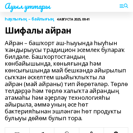
Ауыл уттары
Һаулығың – байлығың
4 АВГУСТА 2025, 09:41
Шифалы айран
Айран – башҡорт аш-һыуында һыуһын
ҡандырыусы традицион эсемлек булараҡ
билдәле. Башҡортостандың
көнбайышында, көньяғында һәм
көнсығышында май бешкәндә айырылып
сыҡҡан әскелтем шыйыҡлыҡты ла
айран (май айраны) тип йөрөтәләр. Төрлө
телдәрҙә һәм төрлө халыҡта айрандың
атамаһы һәм әҙерләү технологияһы
айырыла, әммә уның әсе һөт
бактерияһынан эшләнгән һөт продукты
булыуы дөйөм булып тора.