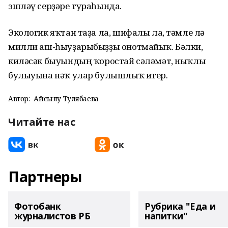
эшләү серҙәре тураһында.
Экологик яҡтан таҙа ла, шифалы ла, тәмле лә
милли аш-һыуҙарыбыҙҙы онотмайыҡ. Бәлки,
киләсәк быуындың ҡоростай сәләмәт, ныҡлы
булыуына нәҡ улар булышлыҡ итер.
Автор:
Айсылу Тулябаева
Читайте нас
Партнеры
Фотобанк
Рубрика "Еда и
журналистов РБ
напитки"