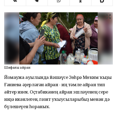
Шифалы айран
Йомағужа ауылында йәшәүсе Зөһрә Мөҡим ҡыҙы
Ғәниева әҙерләгән айран - иң тәмле айран тип
әйтер инек. Оҫтабикәнең айран эшләүенең сере
ниҙә икәнлеген, гәзит уҡыусыларыбыҙ менән дә
бүлешеүен һораныҡ.