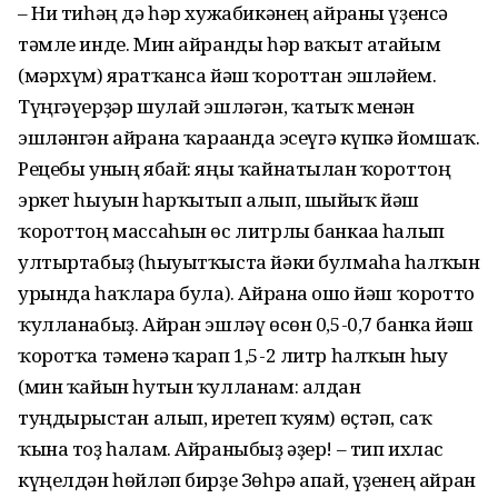
– Ни тиһәң дә һәр хужабикәнең айраны үҙенсә
тәмле инде. Мин айранды һәр ваҡыт атайым
(мәрхүм) яратҡанса йәш ҡороттан эшләйем.
Түңгәүерҙәр шулай эшләгән, ҡатыҡ менән
эшләнгән айранға ҡарағанда эсеүгә күпкә йомшаҡ.
Рецебы уның ябай: яңы ҡайнатылған ҡороттоң
эркет һыуын һарҡытып алып, шыйыҡ йәш
ҡороттоң массаһын өс литрлы банкаға һалып
ултыртабыҙ (һыуытҡыста йәки булмаһа һалҡын
урында һаҡларға була). Айранға ошо йәш ҡоротто
ҡулланабыҙ. Айран эшләү өсөн 0,5-0,7 банка йәш
ҡоротҡа тәменә ҡарап 1,5-2 литр һалҡын һыу
(мин ҡайын һутын ҡулланам: алдан
туңдырғыстан алып, иретеп ҡуям) өҫтәп, саҡ
ҡына тоҙ һалам. Айраныбыҙ әҙер! – тип ихлас
күңелдән һөйләп бирҙе Зөһрә апай, үҙенең айран