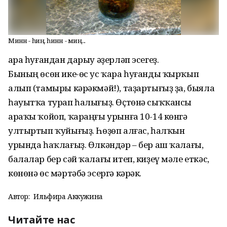
Минән - һиңә, һинән - миңә...
Ҡара һуғандан дарыу әҙерләп эсегеҙ.
Бының өсөн ике-өс ус ҡара һуғанды ҡырҡып
алып (тамыры кәрәкмәй!), таҙартығыҙ ҙа, быяла
һауытҡа турап һалығыҙ. Өҫтөнә сыҡҡансы
араҡы ҡойоп, ҡараңғы урынға 10-14 көнгә
ултыртып ҡуйығыҙ. Һөҙөп алғас, һалҡын
урында һаҡлағыҙ. Өлкәндәр – бер аш ҡалағы,
балалар бер сәй ҡалағы итеп, киҙеү мәле еткәс,
көнөнә өс мәртәбә эсергә кәрәк.
Автор:
Ильфира Аккужина
Читайте нас