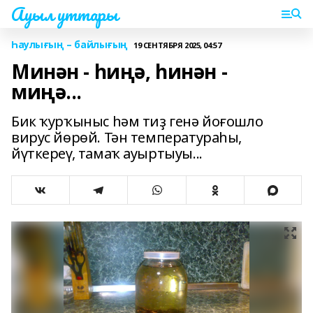
Ауыл уттары
Һаулығың – байлығың
19 СЕНТЯБРЯ 2025, 04:57
Минән - һиңә, һинән -
миңә...
Бик ҡурҡыныс һәм тиҙ генә йоғошло
вирус йөрөй. Тән температураһы,
йүткереү, тамаҡ ауыртыуы...