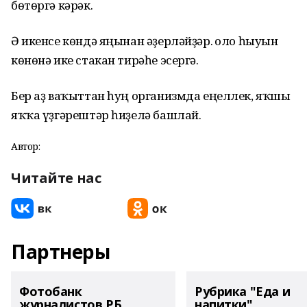
бөтөргә кәрәк.
Ә икенсе көндә яңынан әҙерләйҙәр. Һоло һыуын
көнөнә ике стакан тирәһе эсергә.
Бер аҙ ваҡыттан һуң организмда еңеллек, яҡшы
яҡҡа үҙгәрештәр һиҙелә башлай.
Автор:
Читайте нас
Партнеры
Фотобанк
Рубрика "Еда и
журналистов РБ
напитки"