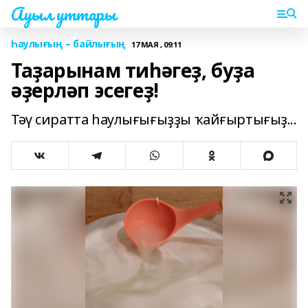
Ауыл уттары
Һаулығың – байлығың
17 МАЯ , 09:11
Таҙарынам тиһәгеҙ, буҙа
әҙерләп эсегеҙ!
Тәү сиратта һаулығығыҙҙы ҡайғыртығыҙ...