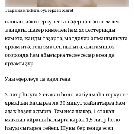
Таҙарынам тиһәгеҙ, буҙа әҙерләп эсегеҙ!
Һолонан, йәки геркулестан әҙерләнгән эсемлек
ҡандағы шәкәр кимәлен һәм холестеринды
кәметә, ҡанды таҙарта, матдәләр алмашыныуға
ярҙам итә, теш эмален нығыта, авитаминоз
осоронда һәм ябығырға теләүселәр өсөн дә
ярҙамы ҙур.
Уны әҙерләүе лә еңел генә.
3 литр һыуға 2 стакан һоло, йә булмаһа геркулес
ярмаһын һалырға ла 30 минут ҡайнатырға һәм
аҙаҡ һөҙөп алырға. Тәменсә шәкәр, 1 стакан
магазин айраны һалырға кәрәк. 1,5 литр һоло
һыуы сығырға тейеш. Шуны бер көндә эсеп