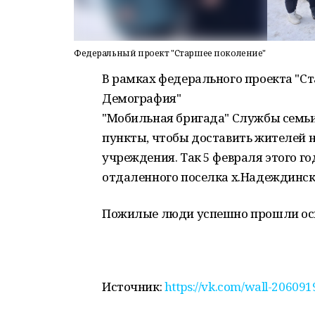
Федеральный проект "Старшее поколение"
В рамках федерального проекта "Ст
Демография"
"Мобильная бригада" Службы семьи
пункты, чтобы доставить жителей 
учреждения. Так 5 февраля этого г
отдаленного поселка х.Надеждинск
Пожилые люди успешно прошли осм
Источник:
https://vk.com/wall-20609