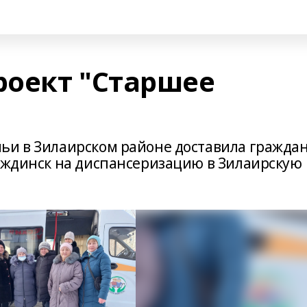
оект "Старшее
ьи в Зилаирском районе доставила гражда
деждинск на диспансеризацию в Зилаирскую