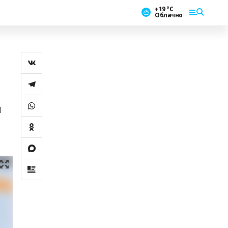
+19 °С
Облачно
н