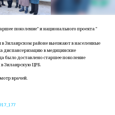
аршее поколение" и национального проекта "
 в Зилаирском районе выезжают в населенные
на диспансеризацию в медицинские
ода было доставлено старшее поколение
 в Зилаирскую ЦРБ.
отр врачей.
1917_177