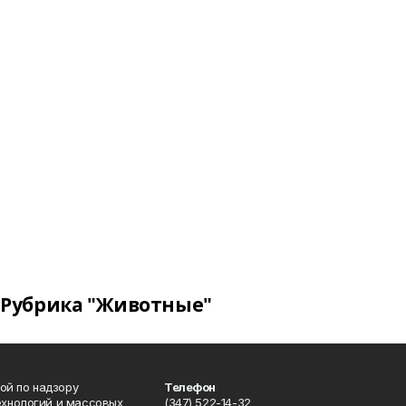
Рубрика "Животные"
ой по надзору
Телефон
ехнологий и массовых
(347) 522-14-32