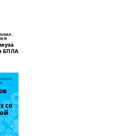
26 МАЯ ,
06:18
леуза
м БПЛА
АПРЕЛЯ ,
30
в 
 со 
хой