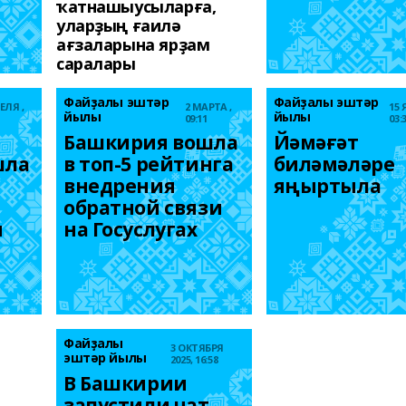
ҡатнашыусыларға,
уларҙың ғаилә
ағзаларына ярҙам
саралары
Файҙалы эштәр
Файҙалы эштәр
ЕЛЯ ,
2 МАРТА ,
15 
йылы
йылы
09:11
03:
Башкирия вошла 
Йәмәғәт 
ла 
в топ-5 рейтинга 
биләмәләре 
внедрения 
яңыртыла
обратной связи 
 
на Госуслугах
Файҙалы
3 ОКТЯБРЯ
эштәр йылы
2025, 16:58
В Башкирии 
запустили чат-