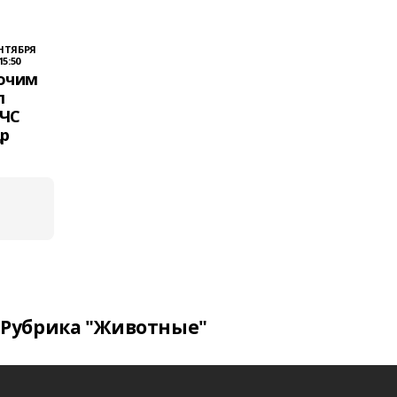
ЕНТЯБРЯ
15:50
очим
л
МЧС
др
Рубрика "Животные"