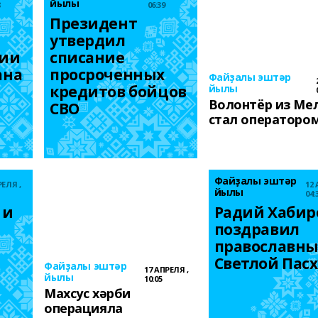
йылы
8
06:39
Президент 
утвердил 
ии 
списание 
на 
просроченных 
Файҙалы эштәр
кредитов бойцов 
йылы
Волонтёр из Ме
СВО
стал операторо
Файҙалы эштәр
РЕЛЯ ,
12 
йылы
04:
и 
Радий Хабиро
поздравил 
православных
Светлой Пас
Файҙалы эштәр
17 АПРЕЛЯ ,
йылы
10:05
Махсус хәрби
операцияла