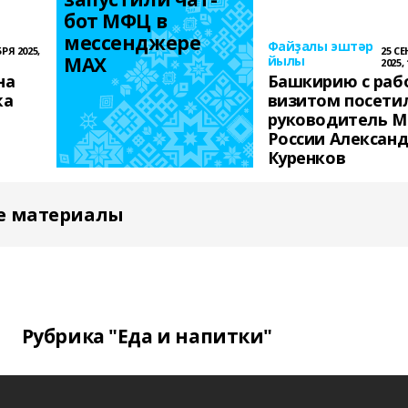
бот МФЦ в 
мессенджере 
Файҙалы эштәр
РЯ 2025,
25 С
MAX
йылы
2025, 
на
Башкирию с раб
ҡа
визитом посети
руководитель 
России Алексан
Куренков
е материалы
Рубрика "Еда и напитки"