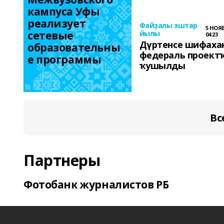
кампуса Уфы 
реализует 
Файҙалы эштәр
5 НОЯБ
сетевые 
йылы
04:23
Дүртенсе шифаха
образовательны
федераль проект
е программы
ҡушылды
Вс
Партнеры
Фотобанк журналистов РБ