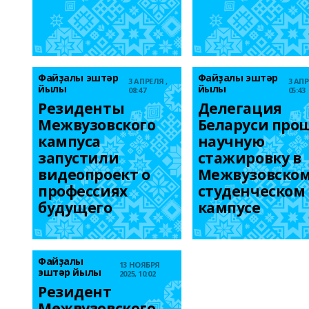
Файҙалы эштәр
Файҙалы эштәр
3 АПРЕЛЯ ,
3 АПР
йылы
йылы
08:47
05:43
Резиденты 
Делегация 
Межвузовского 
Беларуси прош
кампуса 
научную 
запустили 
стажировку в 
видеопроект о 
Межвузовском
профессиях 
студенческом 
будущего 
кампусе
Файҙалы
13 НОЯБРЯ
эштәр йылы
2025, 10:02
Резидент 
Межвузовского 