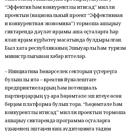
“Эффектив һәм конкурентлы иҡтисад” милли
проектын (национальный проект “Эффективная
и конкурентная экономика”) тормошҡа ашырыу
сиктәрендә дәүләт ярҙамы аша оҫталарға һәр
яҡлап ярҙам күрһәтеү маҡсатында булдырылған.
Был хаҡта республиканың Эшҡыуарлыҡ һәм туризм
министрлығынан хәбәр иттеләр.
– Инициатива һөнәрселек секторын үҫтереүгә
булышлыҡ итә – креатив йүнәлештәге
предприятиеларҙың һәм потенциаль
партнерҙарҙың үҙ-ара һөҙөмтәле эш итеүе өсөн
берҙәм платформа булып тора. “Һөҙөмтәле һәм
конкурентлы иҡтисад” милли проектын тормошҡа
ашырыу сиктәрендә программа оҫталарға
үҙҙәренең эштәрен киң аудиторияға тәҡдим