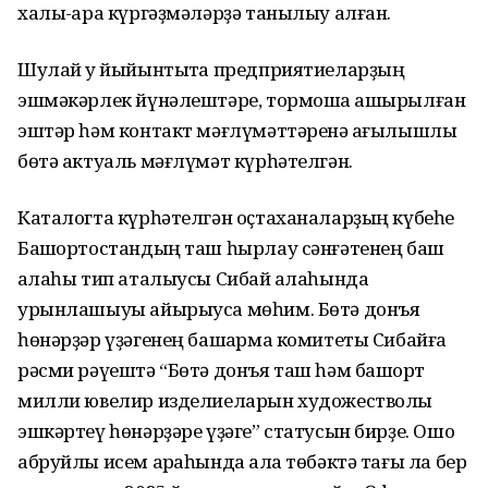
халыҡ-ара күргәҙмәләрҙә танылыу алған.
Шулай уҡ йыйынтыҡта предприятиеларҙың
эшмәкәрлек йүнәлештәре, тормошҡа ашырылған
эштәр һәм контакт мәғлүмәттәренә ҡағылышлы
бөтә актуаль мәғлүмәт күрһәтелгән.
Каталогта күрһәтелгән оҫтаханаларҙың күбеһе
Башҡортостандың таш һырлау сәнғәтенең баш
ҡалаһы тип аталыусы Сибай ҡалаһында
урынлашыуы айырыуса мөһим. Бөтә донъя
һөнәрҙәр үҙәгенең башҡарма комитеты Сибайға
рәсми рәүештә “Бөтә донъя таш һәм башҡорт
милли ювелир изделиеларын художестволы
эшкәртеү һөнәрҙәре үҙәге” статусын бирҙе. Ошо
абруйлы исем арҡаһында ҡала төбәктә тағы ла бер