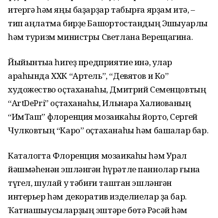
итергә һәм яңы баҙарҙар табырға ярҙам итә, –
тип аңлатма бирҙе Башҡортостандың Эшҡыуарлыҡ
һәм туризм министры Светлана Верещагина.
Йыйынтыҡҡа һигеҙ предприятие инә, улар
араһында ХХК “Артель”, “Девятов и Ко”
художество оҫтаханаһы, Дмитрий Семенцовтың
“ArtDePri” оҫтаханаһы, Ильнара Халиҡованың
“ИмТаш” флоренция мозаикаһы йорто, Сергей
Чулковтың “Каро” оҫтаханаһы һәм башҡалар бар.
Каталогта Флоренция мозаикаһы һәм Урал
йәшмәһенән эшләнгән һүрәтле паннолар ғына
түгел, шулай уҡ тәбиғи таштан эшләнгән
интерьер һәм декоратив изделиелар ҙа бар.
Ҡатнашыусыларҙың эштәре бөтә Рәсәй һәм