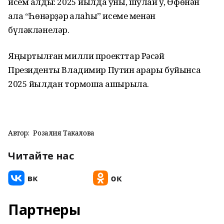
исем алды: 2025 йылда уны, шулай уҡ, Өфөнән
ҡала “Һөнәрҙәр ҡалаһы” исеме менән
бүләкләнеләр.
Яңыртылған милли проекттар Рәсәй
Президенты Владимир Путин ҡарары буйынса
2025 йылдан тормошҡа ашырыла.
Автор:
Розалия Такалова
Читайте нас
Партнеры