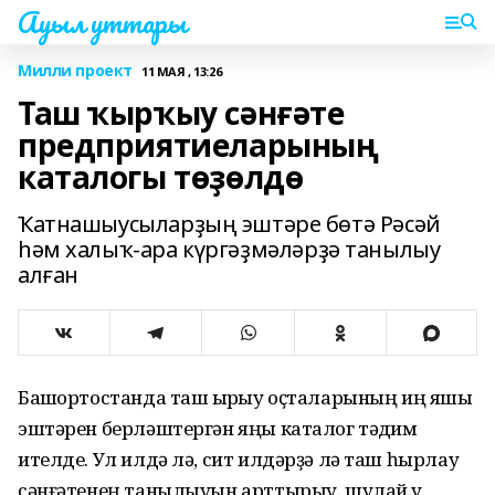
Ауыл уттары
Милли проект
11 МАЯ , 13:26
Таш ҡырҡыу сәнғәте
предприятиеларының
каталогы төҙөлдө
Ҡатнашыусыларҙың эштәре бөтә Рәсәй
һәм халыҡ-ара күргәҙмәләрҙә танылыу
алған
Башҡортостанда таш ҡырҡыу оҫталарының иң яҡшы
эштәрен берләштергән яңы каталог тәҡдим
ителде. Ул илдә лә, сит илдәрҙә лә таш һырлау
сәнғәтенең танылыуын арттырыу, шулай уҡ