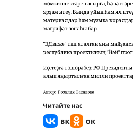
мөмкинлектәрен асырға, һәләттәре
ярҙам итеү. Бында уйын һәм ял ите
материалдар һәм музыка ҡоралдар
мағрифәт зонаһы бар.
"ВДвиже" тип аталған яңы майҙанс
республика проектының "Йәй" про
Иҫегеҙгә төшөрәбеҙ: РФ Президент
алып яңыртылған милли проектта
Автор:
Розалия Такалова
Читайте нас