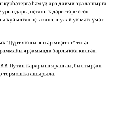
н күрһәтергә һәм үҙ-ара даими аралашырға
ү урындары, оҫталыҡ дәрестәре өсөн
ы ҡуйылған оҫтахана, шулай уҡ мәғлүмәт-
ыҡ "Дүрт яҡшы эштәр миҙгеле" тигән
граммаһы ярҙамында барлыҡҡа килгән.
ы В.В. Путин ҡарарына ярашлы, былтырҙан
р тормошҡа ашырыла.