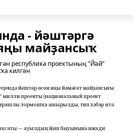
нда - йәштәргә
 яңы майҙансыҡ
игән республика проектының "Йәй"
ҡа килгән
геҙендә йәштәр өсөн яңы йәмәғәт майҙансығы
" милли проекты (национальный проект
 ярашлы тормошҡа ашырылды, тип хәбәр итә
аҡсаты — ауылдың йәш быуынына ижади