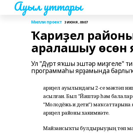
Ауыл уттары
Милли проект
3 ИЮНЯ , 09:07
Ҡариҙел районы
аралашыу өсөн
Ул "Дүрт яҡшы эштәр миҙгеле" т
программаһы ярҙамында барлыҡ
Ҡариҙел ауылындағы 2-се мәктәп ни
асылған. Был "Йәштәр һәм балалар
"Молодёжь и дети") маҡсаттарына
Ҡариҙел районы хакимиәте.
Майзансыҡты булдырыуҙың төп м