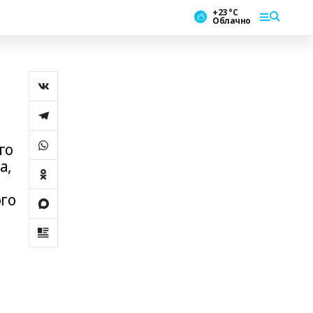
+23 °С
Облачно
го
а,
ого