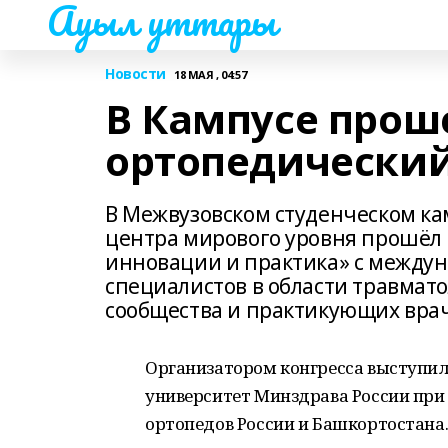
Ауыл уттары
Новости
18 МАЯ , 04:57
В Кампусе прош
ортопедический
В Межвузовском студенческом ка
центра мирового уровня прошёл 
инновации и практика» с между
специалистов в области травмат
сообщества и практикующих вра
Организатором конгресса выступи
университет Минздрава России при
ортопедов России и Башкортостана