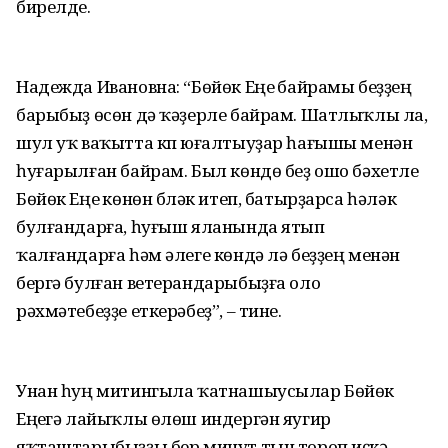
бирелде.
Надежда Ивановна: “Бөйөк Еңеү байрамы беҙҙең
барыбыҙ өсөн дә ҡәҙерле байрам. Шатлыҡлы ла,
шул уҡ ваҡытта күп юғалтыуҙар һағышы менән
һуғарылған байрам. Был көндө беҙ ошо бәхетле
Бөйөк Еңеү көнөн бүләк итеп, батырҙарса һәләк
булғандарға, һуғыш яланында ятып
ҡалғандарға һәм әлеге көндә лә беҙҙең менән
бергә булған ветерандарыбыҙға оло
рәхмәтебеҙҙе еткерәбеҙ”, – тине.
Унан һуң митингыла ҡатнашыусылар Бөйөк
Еңеүгә лайыҡлы өлөш индергән яугир
яҡташтарыбыҙҙы бер минут тын тороп иҫкә