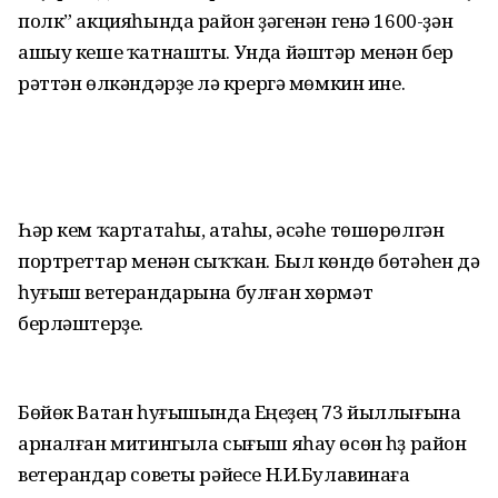
полк” акцияһында район үҙәгенән генә 1600-ҙән
ашыу кеше ҡатнашты. Унда йәштәр менән бер
рәттән өлкәндәрҙе лә күрергә мөмкин ине.
Һәр кем ҡартатаһы, атаһы, әсәһе төшөрөлгән
портреттар менән сыҡҡан. Был көндө бөтәһен дә
һуғыш ветерандарына булған хөрмәт
берләштерҙе.
Бөйөк Ватан һуғышында Еңеүҙең 73 йыллығына
арналған митингыла сығыш яһау өсөн һүҙ район
ветерандар советы рәйесе Н.И.Булавинаға