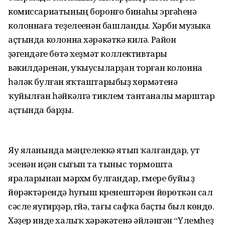
комиссариатының боронғо бинаһы эргәһенә
колоннаға теҙелеүенән башланды. Хәрби музыка
аҫтында колонна хәрәкәткә килә. Район
үҙәгендәге бөтә хеҙмәт коллективтары
вәкилдәренән, уҡыусыларҙан торған колонна
һәләк булған яҡташтарыбыҙ хөрмәтенә
ҡуйылған һәйкәлгә тиклем тантаналы марштар
аҫтында барҙы.
Яу яланында мәңгелеккә ятып ҡалғандар, ут
эсенән иҫән сығып та тыныс тормошта
яраларынан мәрхүм булғандар, ғүмере буйы үҙ
йөрәктәрендә һуғыш күренештәрен йөрөткән сал
сәсле яугирҙәр, гүйә, тағы сафҡа баҫты был көндө.
Хәҙер инде халыҡ хәрәкәтенә әйләнгән “Үлемһеҙ