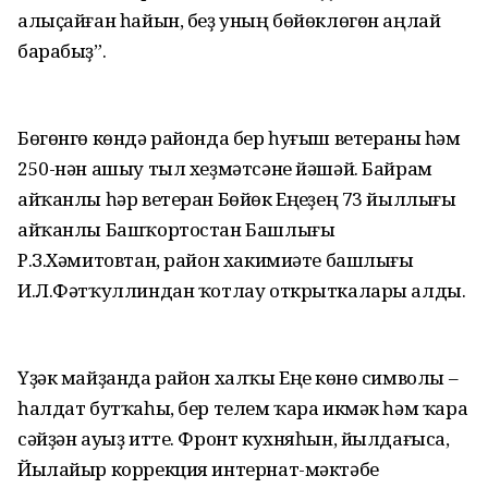
алыҫайған һайын, беҙ уның бөйөклөгөн аңлай
барабыҙ”.
Бөгөнгө көндә районда бер һуғыш ветераны һәм
250-нән ашыу тыл хеҙмәтсәне йәшәй. Байрам
айҡанлы һәр ветеран Бөйөк Еңеүҙең 73 йыллығы
айҡанлы Башҡортостан Башлығы
Р.З.Хәмитовтан, район хакимиәте башлығы
И.Л.Фәтҡуллиндан ҡотлау открыткалары алды.
Үҙәк майҙанда район халҡы Еңеү көнө символы –
һалдат бутҡаһы, бер телем ҡара икмәк һәм ҡара
сәйҙән ауыҙ итте. Фронт кухняһын, йылдағыса,
Йылайыр коррекция интернат-мәктәбе