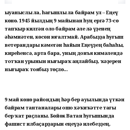
Ҡыуаныслы ла, һағышлы ла байрам ул – Еңеү
көнө. 1945 йылдың 9 майынан һуң ергә 73-сө
тапҡыр килгән оло байрам әле лә үҙенең
әһәмиәтен, көсөн юғалтмай. Арабыҙҙа һуғыш
ветерандары кәмегән һайын Еңеүҙең баһаһы,
киреһенсә, арта бара, уның донъя кимәлендә
тотҡан урынын нығыраҡ аңлайбыҙ, ҡәҙерен
нығыраҡ тоябыҙ төҫлө...
9 май көнө райондың һәр бер ауылында үткән
байрам тантаналары ошо хәҡиҡәтте тағы
бер ҡат раҫланы. Бөйөк Ватан һуғышында
фашист илбаҫарҙарын еңеүҙә илебеҙҙең,