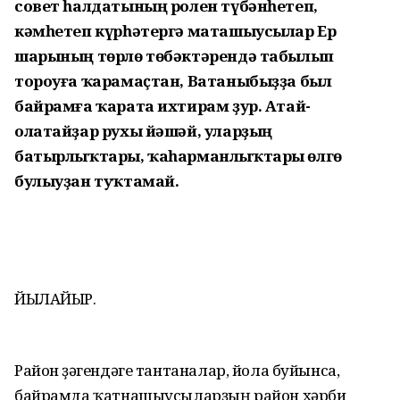
совет һалдатының ролен түбәнһетеп,
кәмһетеп күрһәтергә маташыусылар Ер
шарының төрлө төбәктәрендә табылып
тороуға ҡарамаҫтан, Ватаныбыҙҙа был
байрамға ҡарата ихтирам ҙур. Атай-
олатайҙар рухы йәшәй, уларҙың
батырлыҡтары, ҡаһарманлыҡтары өлгө
булыуҙан туҡтамай.
ЙЫЛАЙЫР.
Район үҙәгендәге тантаналар, йола буйынса,
байрамда ҡатнашыусыларҙың район хәрби