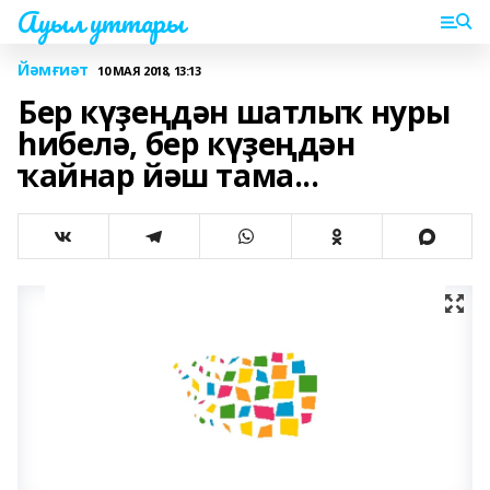
Ауыл уттары
Йәмғиәт
10 МАЯ 2018, 13:13
Бер күҙеңдән шатлыҡ нуры
һибелә, бер күҙеңдән
ҡайнар йәш тама...