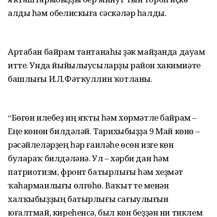
алды һәм обелискыға сәскәләр һалды.
Артабан байрам тантанаһы үҙәк майҙанда дауам
итте. Унда йыйылыусыларҙы район хакимиәте
башлығы И.Л.Фәтҡуллин ҡотланы.
“Бөгөн илебеҙ иң яҡты һәм хөрмәтле байрам –
Еңеү көнөн билдәләй. Тарихыбыҙҙа 9 Май көнө –
рәсәйлеләрҙең һәр ғаиләһе өсөн изге көн
булараҡ билдәләнә. Ул – хәрби дан һәм
патриотизм, фронт батырлығы һәм хеҙмәт
ҡаһарманлығы өлгөһө. Ваҡыт үтеү менән
халҡыбыҙҙың батырлығы сағыулығын
юғалтмай, киреһенсә, был көн беҙҙән ни тиклем