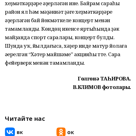
хеҙмәткәрҙәре әҙерләгән ине. Байрам сараһы
район ял һәм мәҙәниәт үҙәге хеҙмәткәрҙәре
әҙерләгән бай йөкмәткеле концерт менән
тамамланды. Көндөң икенсе яртыһында үҙәк
майҙанда спорт саралары, концерт булды.
Шунда уҡ, йылдағыса, хәҙер инде матур йолаға
әүерелгән “Хәтер майшәме” акцияһы үтте. Сара
фейерверк менән тамамланды.
Гөлгөнә ТАҺИРОВА.
В.КЛИМОВ фотолары.
Читайте нас