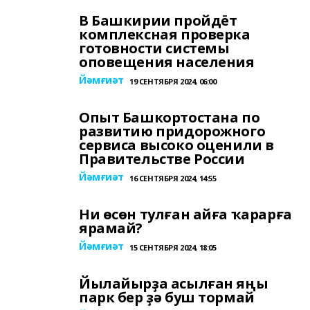
В Башкирии пройдёт
комплексная проверка
готовности системы
оповещения населения
Йәмғиәт
19 СЕНТЯБРЯ 2024, 06:00
Опыт Башкортостана по
развитию придорожного
сервиса высоко оценили в
Правительстве России
Йәмғиәт
16 СЕНТЯБРЯ 2024, 14:55
Ни өсөн тулған айға ҡарарға
ярамай?
Йәмғиәт
15 СЕНТЯБРЯ 2024, 18:05
Йылайырҙа асылған яңы
парк бер ҙә буш тормай