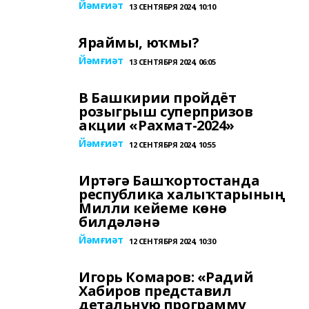
Йәмғиәт
13 СЕНТЯБРЯ 2024, 10:10
Яраймы, юҡмы?
Йәмғиәт
13 СЕНТЯБРЯ 2024, 06:05
В Башкирии пройдёт
розыгрыш суперпризов
акции «Рахмат-2024»
Йәмғиәт
12 СЕНТЯБРЯ 2024, 10:55
Иртәгә Башҡортостанда
республика халыҡтарының
Милли кейеме көнө
билдәләнә
Йәмғиәт
12 СЕНТЯБРЯ 2024, 10:30
Игорь Комаров: «Радий
Хабиров представил
детальную программу