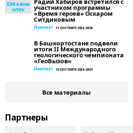
Радий Хабиров встретился с
694 көнө
участником программы
элек
«Время героев» Оскаром
Ситдиковым
Йәмғиәт
11 СЕНТЯБРЯ 2024, 04:05
В Башкортостане подвели
итоги II Международного
геологического чемпионата
«ГеоВызов»
Йәмғиәт
10 СЕНТЯБРЯ 2024, 04:55
Все материалы
Партнеры