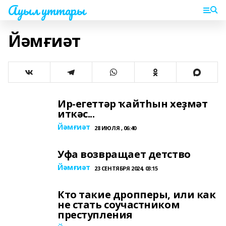
Ауыл уттары
Йәмғиәт
Ир-егеттәр ҡайтһын хеҙмәт
иткәс...
Йәмғиәт
28 ИЮЛЯ , 06:40
Уфа возвращает детство
Йәмғиәт
23 СЕНТЯБРЯ 2024, 03:15
Кто такие дропперы, или как
не стать соучастником
преступления