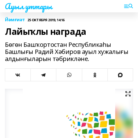
Ауыл уттары
Йәмғиәт
25 ОКТЯБРЯ 2019, 14:16
Лайыҡлы награда
Бөгөн Башҡортостан Республикаһы
Башлығы Радий Хәбиров ауыл хужалығы
алдынғыларын тәбрикләне.