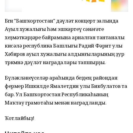
Бөгөн "Башҡортостан" дәүләт концерт залында
Ауыл хужалығы һәм эшкәртеү сәнәғәте
хеҙмәткәрҙәре байрамына арналған тантаналы
кисәлә республика Башлығы Радий Фәрит улы
Хәбиров ауыл хужалығы алдынғыларының ҙур
төркөмөнә дәүләт наградалары тапшырҙы.
Бүләкләнеүселәр араһында беҙҙең райондан
фермер Ишкилде Ямалетдин улы Бикбулатов та
бар. Ул Башҡортостан Республикаһының
Маҡтау грамотаһы менән наградланды.
Ҡотлайбыҙ!