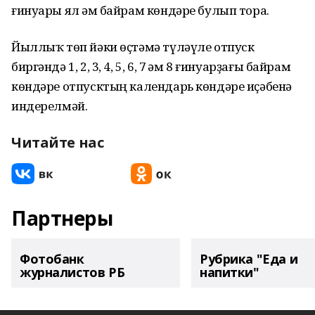
ғинуары ял һәм байрам көндәре булып тора.
Йыллыҡ төп йәки өҫтәмә түләүле отпуск
биргәндә 1, 2, 3, 4, 5, 6, 7 һәм 8 ғинуарҙағы байрам
көндәре отпусктың календарь көндәре иҫәбенә
индерелмәй.
Читайте нас
Партнеры
Фотобанк
Рубрика "Еда и
журналистов РБ
напитки"