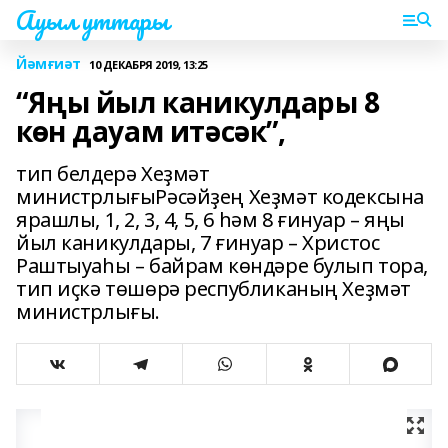
Ауыл уттары
Йәмғиәт
10 ДЕКАБРЯ 2019, 13:25
“Яңы йыл каникулдары 8
көн дауам итәсәк”,
тип белдерә Хеҙмәт
министрлығыРәсәйҙең Хеҙмәт кодексына
ярашлы, 1, 2, 3, 4, 5, 6 һәм 8 ғинуар – яңы
йыл каникулдары, 7 ғинуар – Христос
Раштыуаһы – байрам көндәре булып тора,
тип иҫкә төшөрә республиканың Хеҙмәт
министрлығы.