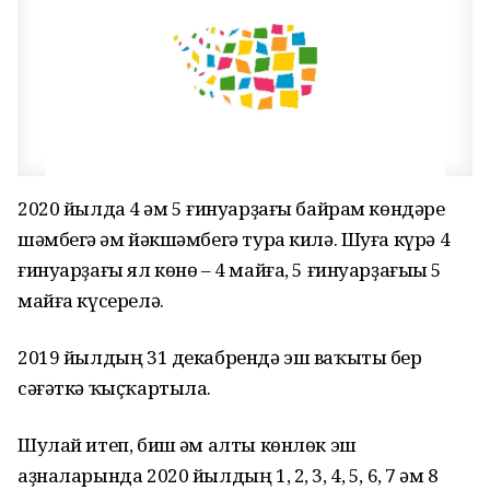
2020 йылда 4 һәм 5 ғинуарҙағы байрам көндәре
шәмбегә һәм йәкшәмбегә тура килә. Шуға күрә 4
ғинуарҙағы ял көнө – 4 майға, 5 ғинуарҙағыһы 5
майға күсерелә.
2019 йылдың 31 декабрендә эш ваҡыты бер
сәғәткә ҡыҫҡартыла.
Шулай итеп, биш һәм алты көнлөк эш
аҙналарында 2020 йылдың 1, 2, 3, 4, 5, 6, 7 һәм 8