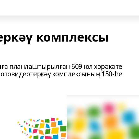
еркәү комплексы
ға планлаштырылған 609 юл хәрәкәте
фотовидеотеркәү комплексының 150-һе