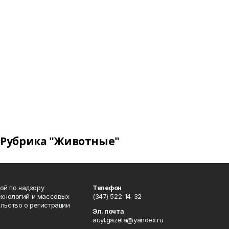
Рубрика "Животные"
ой по надзору
Телефон
ехнологий и массовых
(347) 522-14-32
льство о регистрации
Эл. почта
auyl.gazeta@yandex.ru