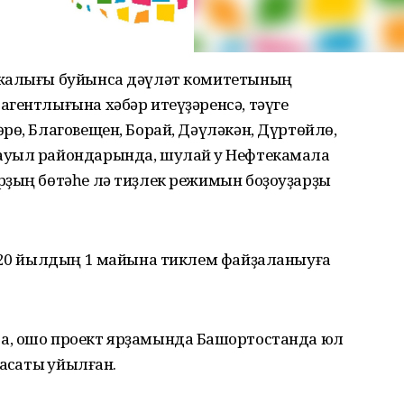
ужалығы буйынса дәүләт комитетының
гентлығына хәбәр итеүҙәренсә, тәүге
рө, Благовещен, Борай, Дәүләкән, Дүртөйлө,
ауыл райондарында, шулай уҡ Нефтекамала
рҙың бөтәһе лә тиҙлек режимын боҙоуҙарҙы
2020 йылдың 1 майына тиклем файҙаланыуға
а, ошо проект ярҙамында Башҡортостанда юл
ҡсаты ҡуйылған.