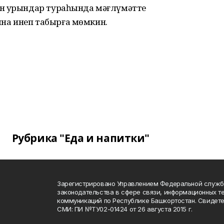
ан урындар тураһында мәғлүмәтте
на инеп табырға мөмкин.
Рубрика "Еда и напитки"
Зарегистрировано Управлением Федеральной служб
законодательства в сфере связи, информационных т
коммуникаций по Республике Башкортостан. Свидете
СМИ: ПИ №ТУ02-01424 от 26 августа 2015 г.