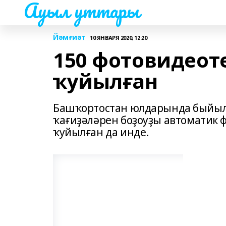
Ауыл уттары
Йәмғиәт
10 ЯНВАРЯ 2020, 12:20
150 фотовидеот
ҡуйылған
Башҡортостан юлдарында быйыл
ҡағиҙәләрен боҙоуҙы автоматик 
ҡуйылған да инде.