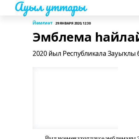
Ауыл уттары
Йәмғиәт
29 ЯНВАРЯ 2020, 12:30
Эмблема һайлай
2020 йыл Республикала Зауыҡлы 
Йыл исемен һүрәтләүсе эмблеманы 2