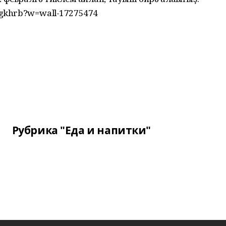
mgkhrb?w=wall-17275474
Рубрика "Еда и напитки"