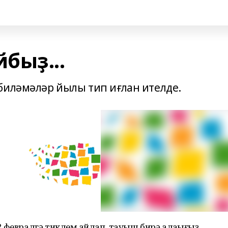
быҙ...
биләмәләр йылы тип иғлан ителде.
 февралгә тиклем һайлап, тауыш бирә алаһығыҙ.