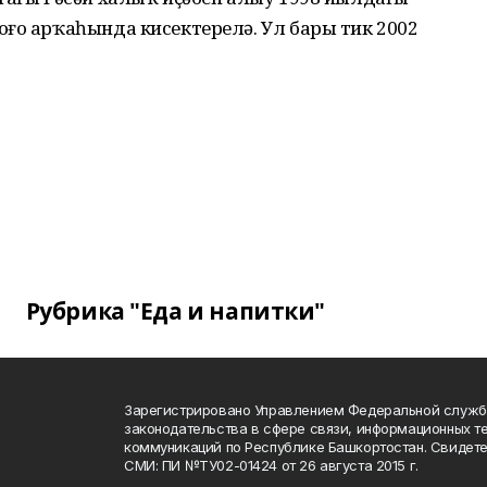
ғо арҡаһында кисектерелә. Ул бары тик 2002
Рубрика "Еда и напитки"
Зарегистрировано Управлением Федеральной служб
законодательства в сфере связи, информационных т
коммуникаций по Республике Башкортостан. Свидете
СМИ: ПИ №ТУ02-01424 от 26 августа 2015 г.