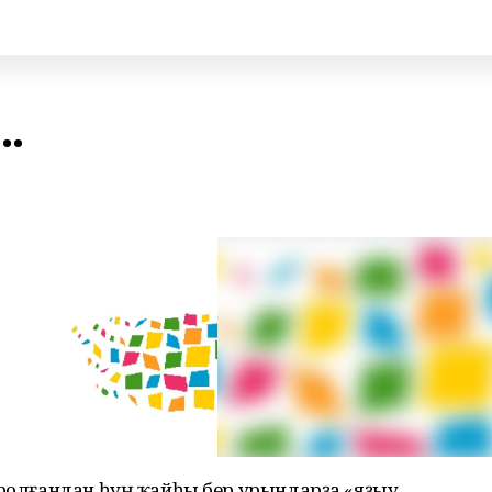
..
оролғандан һуң ҡайһы бер урындарҙа «яҙыу