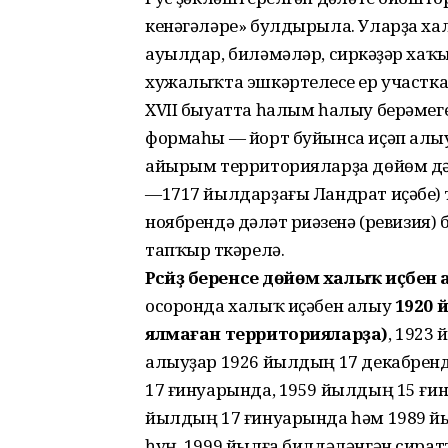
кенәгәләре» булдырыла. Уларҙа ха
ауылдар, биләмәләр, сиркәүҙәр хаҡ
хужалыҡта эшкәртелеүсе ер участка
XVII быуатта һалым һалыу берәмеге 
формаһы — йорт буйынса иҫәп алыу
айырым территорияларҙа дөйөм дәүл
—1717 йылдарҙағы Ландрат иҫәбе) ү
ноябрендә дәүләт риүәзенә (ревизия
тапҡыр үткәрелә.
Рәсәйҙә беренсе дөйөм халыҡ иҫәбен
осоронда халыҡ иҫәбен алыу
1920 
ялмаған территорияларҙа)
, 1923
алыуҙар 1926 йылдың 17 декабренд
17 ғинуарында, 1959 йылдың 15 ғи
йылдың 17 ғинуарында һәм 1989 й
һуң, 1999 йылға билдәләнгән сират