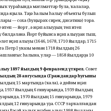
лыҡ тураһында мәғлүмәттәр була, ҡалалар,
ында яҙыла. Тәүҙә һалым һалыу объекты булып
лары — соха (һуңыраҡ сирек, дисәтинә) тора.
итеп — йорт , ә иҫәп алыуҙың төп итеп
 билдәләнә. Йорт буйынса иҫәп алыуҙан тыш,
әт иҫәп алыуы (1646, 1678, 1710 йылдар, 1715
тә. Петр I указы менән 1718 йылдың 26
) башланғыс һалына, улар — 1858 йылдарҙа 10
 алыу 1897 йылдың 9 февралендә үткәрелә.
Совет
йылдың 28 авгусында (Граждандар һуғышы
 йылдың 15 мартында (ҡала), ә дөйөм иҫәп
ә, 1937 йылдың 6 ғинуарында, 1939 йылдың
нуарында, 1970 йылдың 15 ғинуарында, 1979
ылдың 12 ғинуарында уҙа. СССР тарҡалғандан
тағы Рәсәй халыҡ иҫәбен алыу 1998 йылдағы