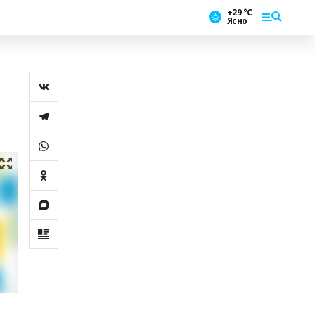
+29 °С
Ясно