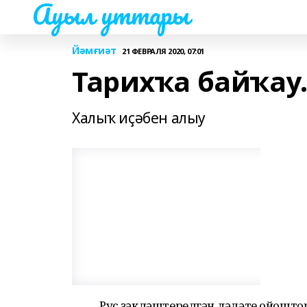
Ауыл уттары
Йәмғиәт
21 ФЕВРАЛЯ 2020, 07:01
Тарихҡа байҡау.
Халыҡ иҫәбен алыу
Рус үҙәкләштерелгән дәүләте ойошт