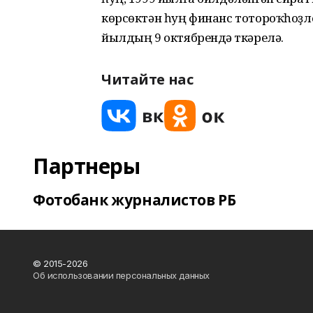
көрсөктән һуң финанс тотороҡһоҙло
йылдың 9 октябрендә үткәрелә.
Читайте нас
Партнеры
Фотобанк журналистов РБ
© 2015-2026
Об использовании персональных данных