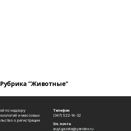
Рубрика "Животные"
ой по надзору
Телефон
ехнологий и массовых
(347) 522-14-32
льство о регистрации
Эл. почта
auyl.gazeta@yandex.ru