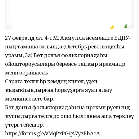
27 февралдә сәғәт 4-тә М. Аҡмулла исемендәге БДПУ-
ның тамаша залында (Октябрь революцияһы
урамы, 3а) Бөтә донъя фольклориадаһы
ойоштороусылары беренсе тапҡыр ирекмәндәр
менән осрашасаҡ.
Сараға теләгән һәр кемдең килеп, үҙен
ҡыҙыҡһындырған һорауҙарға яуап алыу
мөмкинселеге бар.
Бөтә донъя фольклориадаһына ирекмән рәүешендә
ҡушылырға теләгәндәр ошо һылтанма аша теркәлеү
үтергә тейештәр:
https://forms.gle/vMqPxPGqA7yzPbAcA