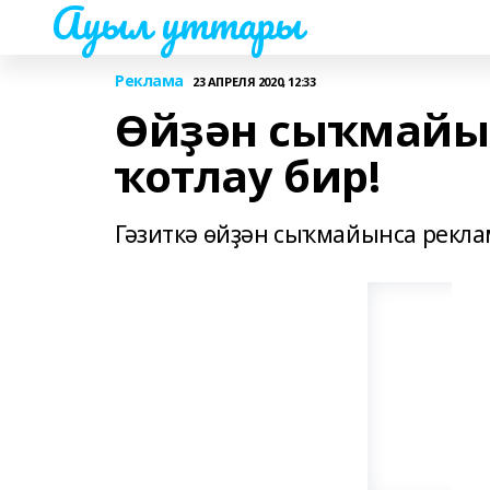
Ауыл уттары
Реклама
23 АПРЕЛЯ 2020, 12:33
Өйҙән сыҡмайын
ҡотлау бир!
Гәзиткә өйҙән сыҡмайынса реклам