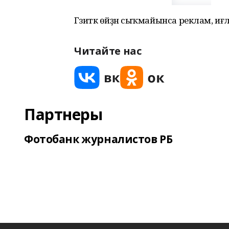
Гәзиткә өйҙән сыҡмайынса реклам, иғ
Читайте нас
Партнеры
Фотобанк журналистов РБ