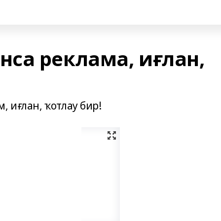
са реклама, иғлан,
, иғлан, ҡотлау бир!