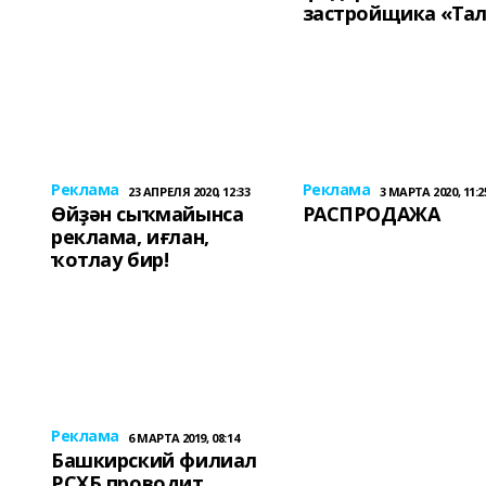
застройщика «Та
Реклама
Реклама
23 АПРЕЛЯ 2020, 12:33
3 МАРТА 2020, 11:2
Өйҙән сыҡмайынса
РАСПРОДАЖА
реклама, иғлан,
ҡотлау бир!
Реклама
6 МАРТА 2019, 08:14
Башкирский филиал
РСХБ проводит