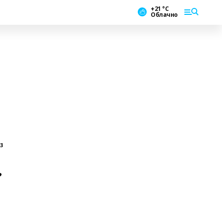
+21 °С
Облачно
13
?