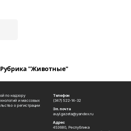
Рубрика "Животные"
ой по надзору
Телефон
ехнологий и массовых
(347) 522-14-32
льство о регистрации
Эл. почта
auyl.gazeta@yandex.ru
Адрес
453680, Республика