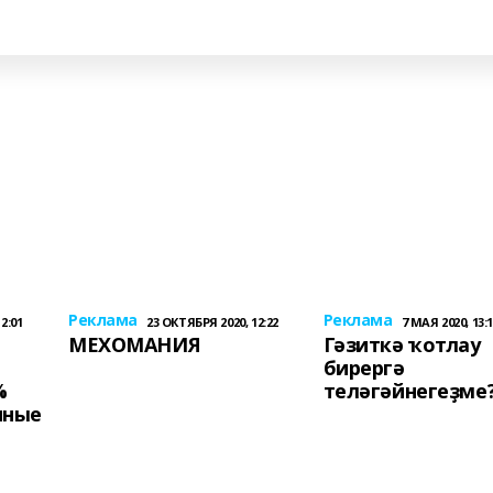
Реклама
Реклама
2:01
23 ОКТЯБРЯ 2020, 12:22
7 МАЯ 2020, 13:
МЕХОМАНИЯ
Гәзиткә ҡотлау
бирергә
%
теләгәйнегеҙме
нные