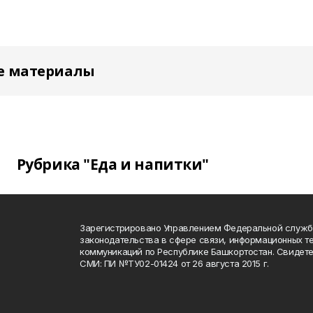
е материалы
Рубрика "Еда и напитки"
Зарегистрировано Управлением Федеральной служб
законодательства в сфере связи, информационных т
коммуникаций по Республике Башкортостан. Свидете
СМИ: ПИ №ТУ02-01424 от 26 августа 2015 г.