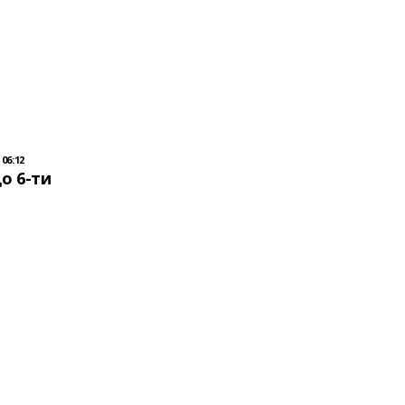
 06:12
до 6-ти