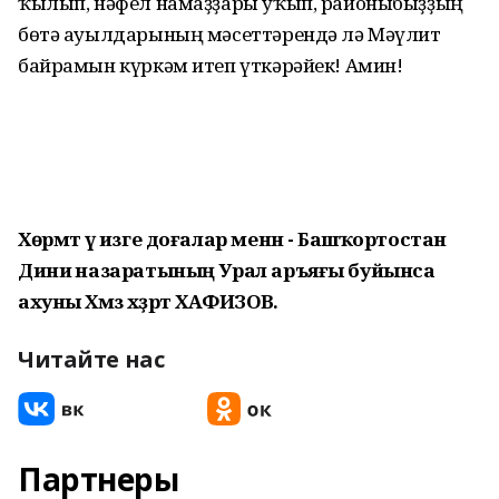
ҡылып, нәфел намаҙҙары уҡып, районыбыҙҙың
бөтә ауылдарының мәсеттәрендә лә Мәүлит
байрамын күркәм итеп үткәрәйек! Амин!
Хөрмәт үә изге доғалар менән - Башҡортостан
Диниә назаратының Урал аръяғы буйынса
ахуны Хәмзә хәҙрәт ХАФИЗОВ.
Читайте нас
Партнеры