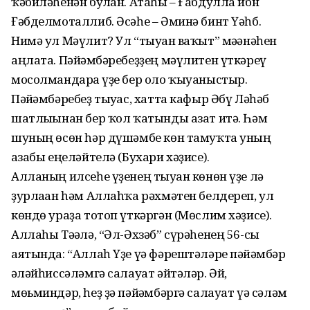
ҡәбиләһенән булған. Атаһы – Ғабдулла ибн
Ғәбделмоталлиб. Әсәһе – Әминә бинт Үәһб.
Нимә ул Мәүлит? Ул “тыуған ваҡыт” мәғәнәһен
аңлата. Пәйғәмбәребеҙҙең мәүлитен үткәреү
мосолмандарға үҙе бер оло ҡыуаныстыр.
Пәйғәмбәребеҙ тыуғас, хатта кафыр Әбү Ләһәб
шатлығынан бер ҡол ҡатынды азат итә. Һәм
шуның өсөн һәр дүшәмбе көн тамуҡта уның
ғазабы еңеләйтелә (Бухари хәҙисе).
Алланың илсеһе үҙенең тыуған көнөн үҙе лә
ҙурлаған һәм Аллаһҡа рәхмәтен белдереп, ул
көндө ураҙа тотоп үткәргән (Мөслим хәҙисе).
Аллаһы Тәғәлә, “Әл-Әхзәб” сүрәһенең 56-сы
аятында: “Аллаһ Үҙе үә фәрештәләре пәйғәмбәр
ғәләйһиссәләмгә салауат әйтәләр. Әй,
мөьминдәр, һеҙ ҙә пәйғәмбәргә салауат үә сәләм