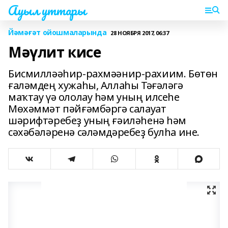
Ауыл уттары
Йәмәғәт ойошмаларында
28 НОЯБРЯ 2017, 06:37
Мәүлит кисе
Бисмилләәһир-рахмәәнир-рахиим. Бөтөн
ғаләмдең хужаһы, Аллаһы Тәғәләгә
маҡтау үә ололау һәм уның илсеһе
Мөхәммәт пәйғәмбәргә салауат
шәрифтәребеҙ уның ғәиләһенә һәм
сәхәбәләренә сәләмдәребеҙ булһа ине.