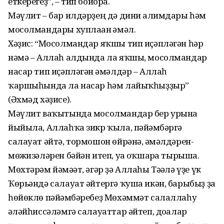
еткерегеҙ”, – тип бойора.
Мәүлит – бар илдәрҙең дә дини ғалимдары һәм
мосолмандары хуплаған ғәмәл.
Хәҙис: “Мосолмандар яҡшы тип иҫәпләгән һәр
нәмә – Аллаһ алдында ла яҡшы, мосолмандар
насар тип иҫәпләгән ғәмәлдәр – Аллаһ
ҡаршыһында ла насар һәм лайыҡһыҙҙыр”
(Әхмәд хәҙисе).
Мәүлит ваҡытында мосолмандар бер урынға
йыйыла, Аллаһҡа зикр ҡыла, пәйғәмбәргә
салауат әйтә, тормошон өйрәнә, ғәмәлдәрен-
мөғжизәләрен бәйән итеп, уға оҡшарға тырыша.
Мөхтәрәм йәмәғәт, әгәр ҙә Аллаһы Тәғәлә үҙе үк
Ҡөрьәндә салауат әйтергә ҡуша икән, барыбыҙ ҙа
һөйөклө пәйғәмбәребеҙ Мөхәммәт салаллаһу
ғәләйһиссәләмгә салауаттар әйтеп, доғалар