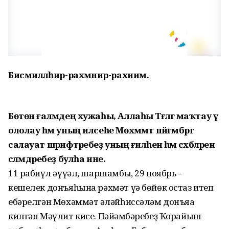
Бисмилләәһир-рахмәәнир-рахиим.
Бөтөн ғаләмдең хужаһы, Аллаһы Тәғәләгә маҡтау үә
ололау һәм уның илсеһе Мөхәммәт пәйғәмбәргә
салауат шәрифтәребеҙ уның ғәиләһенә һәм сәхәбәләренә
сәләмдәребеҙ булһа ине.
11 рабиғүл әүүәл, шаршамбы, 29 ноябрь –
кешелек донъяһына рәхмәт үә бөйөк остаз итеп
ебәрелгән Мөхәммәт ғәләйһиссәләм донъяға
килгән Мәүлит кисе. Пәйғәмбәребеҙ Ҡорайыш