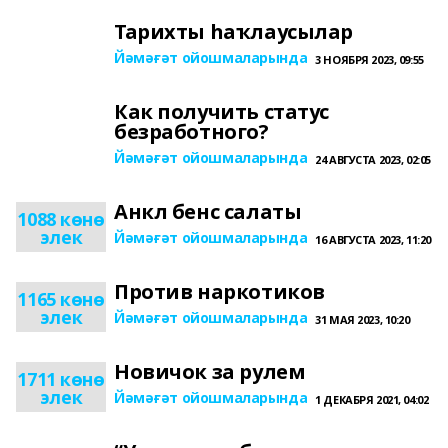
Тарихты һаҡлаусылар
Йәмәғәт ойошмаларында
3 НОЯБРЯ 2023, 09:55
Как получить статус
безработного?
Йәмәғәт ойошмаларында
24 АВГУСТА 2023, 02:05
Aнкл бенc салаты
1088 көнө
элек
Йәмәғәт ойошмаларында
16 АВГУСТА 2023, 11:20
Против наркотиков
1165 көнө
элек
Йәмәғәт ойошмаларында
31 МАЯ 2023, 10:20
Новичок за рулем
1711 көнө
элек
Йәмәғәт ойошмаларында
1 ДЕКАБРЯ 2021, 04:02