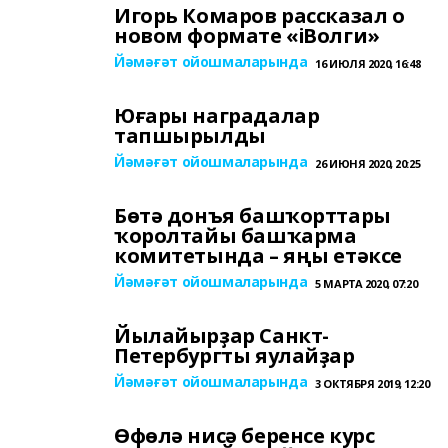
Игорь Комаров рассказал о
новом формате «iВолги»
Йәмәғәт ойошмаларында
16 ИЮЛЯ 2020, 16:48
Юғары наградалар
тапшырылды
Йәмәғәт ойошмаларында
26 ИЮНЯ 2020, 20:25
Бөтә донъя башҡорттары
ҡоролтайы башҡарма
комитетында – яңы етәксе
Йәмәғәт ойошмаларында
5 МАРТА 2020, 07:20
Йылайырҙар Санкт-
Петербургты яулайҙар
Йәмәғәт ойошмаларында
3 ОКТЯБРЯ 2019, 12:20
Өфөлә нисә беренсе курс