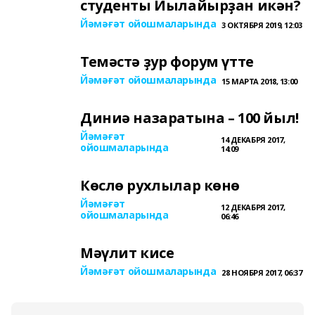
студенты Йылайырҙан икән?
Йәмәғәт ойошмаларында
3 ОКТЯБРЯ 2019, 12:03
Темәстә ҙур форум үтте
Йәмәғәт ойошмаларында
15 МАРТА 2018, 13:00
Диниә назаратына – 100 йыл!
Йәмәғәт
14 ДЕКАБРЯ 2017,
ойошмаларында
14:09
Көслө рухлылар көнө
Йәмәғәт
12 ДЕКАБРЯ 2017,
ойошмаларында
06:46
Мәүлит кисе
Йәмәғәт ойошмаларында
28 НОЯБРЯ 2017, 06:37