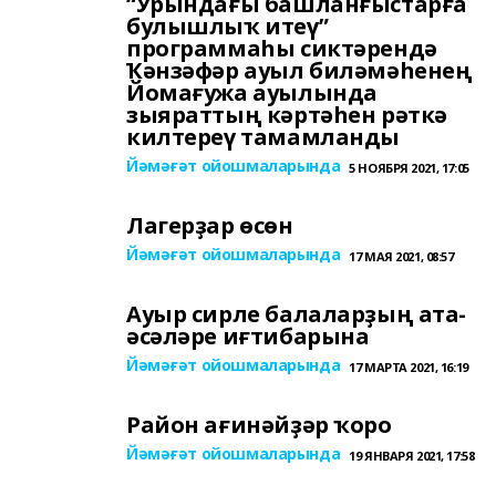
“Урындағы башланғыстарға
булыш­лыҡ итеү”
программаһы сиктәрендә
Ҡәнзәфәр ауыл биләмәһенең
Йомағужа ауылында
зыяраттың кәртәһен рәткә
килтереү тамамланды
Йәмәғәт ойошмаларында
5 НОЯБРЯ 2021, 17:05
Лагерҙар өсөн
Йәмәғәт ойошмаларында
17 МАЯ 2021, 08:57
Ауыр сирле балаларҙың ата-
әсәләре иғтибарына
Йәмәғәт ойошмаларында
17 МАРТА 2021, 16:19
Район ағинәйҙәр ҡоро
Йәмәғәт ойошмаларында
19 ЯНВАРЯ 2021, 17:58