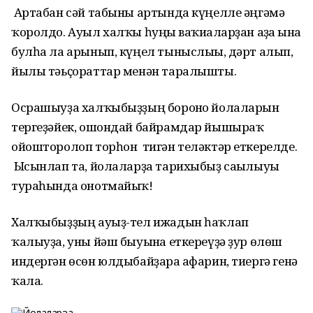
Артабан сәй табыны артында күңелле әңгәмә
ҡоролдо. Ауыл халҡы һуңғы ваҡиғаларҙан аҙға ғына
булһа ла арынып, күңел тыныслығы, дәрт алып,
йылы тәьҫораттар менән таралышты.
Осрашыуҙа халҡыбыҙҙың боронғо йолаларын
тергеҙәйек, ошондай байрамдар йышыраҡ
ойошторолоп торһон тигән теләктәр еткерелде.
Ысынлап та, йолаларҙа тарихыбыҙ сағылыуы
тураһында онотмайыҡ!
Халҡыбыҙҙың ауыҙ-тел ижадын һаҡлап
ҡалыуҙа, уны йәш быуынға еткереүҙә ҙур өлөш
индергән өсөн юлдыбайҙарға афарин, тиергә генә
ҡала.