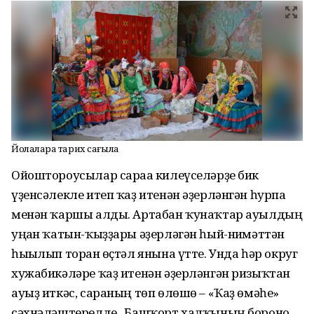
Йолаларҙа тарих сағыла
Ойоштороусылар сараға килеүселәрҙе бик
үҙенсәлекле итеп ҡаҙ итенән әҙерләнгән һурпа
менән ҡаршы алды. Артабан ҡунаҡтар ауылдың
уңған ҡатын-ҡыҙҙары әҙерләгән һый-ниғмәттән
һығылып торған өҫтәл янына үтте. Унда һәр округ
хужабикәләре ҡаҙ итенән әҙерләнгән ризыҡтан
ауыҙ иткәс, сараның төп өлөшө – «Ҡаҙ өмәһе»
сәхнәләштерелде. Башҡорт халҡының боронғо