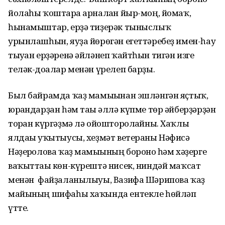
йолаһы ҡоштарға арналған йыр-моң, йомаҡ,
һынамыштар, ерҙә тиҙерәк тыныслыҡ
урынлашһын, яуҙа йөрөгән егеттәребеҙ имен-һау
тыуған ерҙәренә әйләнеп ҡайтһын тигән изге
теләк-доғалар менән үрелеп барҙы.
Был байрамда ҡаҙ мамығынан эшләнгән яҫтыҡ,
юрғандарҙан һәм тағы әллә күпме төр әйберҙәрҙән
торған күргәҙмә лә ойошторолғайны. Хаҡлы
ялдағы уҡытыусы, хеҙмәт ветераны Нәфисә
Нәҙерғолова ҡаҙ мамығының боронғо һәм хәҙерге
ваҡыттағы көн-күрештә нисек, ниндәй маҡсат
менән файҙаланылыуы, Вазифа Шәрипова ҡаҙ
майының шифаһы хаҡында ентекле һөйләп
үтте.