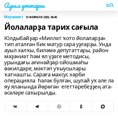
Ауыл уттары
Мәҙәниәт
12 ФЕВРАЛЯ 2025, 06:45
Йолаларҙа тарих сағыла
Юлдыбайҙар «Милләт ҡото йолаларҙа»
тип аталған бик матур сара уҙғарҙы. Унда
ауыл халҡы, биләмә депутаттары, район
мәҙәниәт һәм ял үҙәге методисы,
урындағы ағинәйҙәр ойошмаһы
вәкилдәре, мәктәп уҡыусылары
ҡатнашты. Сараға махсус хәрби
операцияла һәләк булған, шулай уҡ әле лә
яу яланында йөрөгән егеттәребеҙҙең ата-
әсәләре саҡырылды.