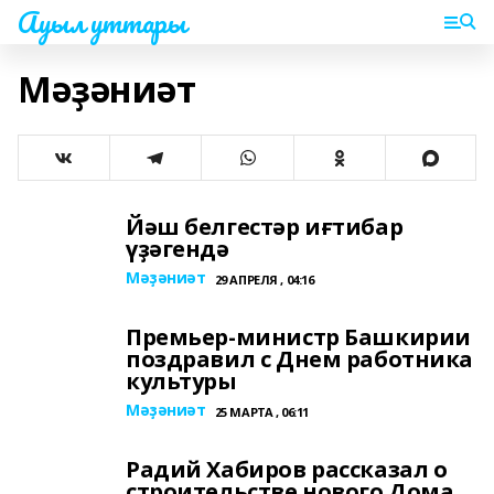
Ауыл уттары
Мәҙәниәт
Йәш белгестәр иғтибар
үҙәгендә
Мәҙәниәт
29 АПРЕЛЯ , 04:16
Премьер-министр Башкирии
поздравил с Днем работника
культуры
Мәҙәниәт
25 МАРТА , 06:11
Радий Хабиров рассказал о
строительстве нового Дома