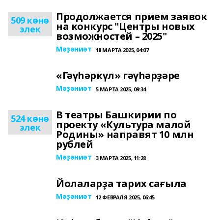
Продолжается прием заявок
509 көнө
на конкурс "Центры новых
элек
возможностей – 2025"
Мәҙәниәт
18 МАРТА 2025, 04:07
«Гәүһәркүл» гәүһәрҙәре
Мәҙәниәт
5 МАРТА 2025, 09:34
В театры Башкирии по
524 көнө
проекту «Культура малой
элек
Родины» направят 10 млн
рублей
Мәҙәниәт
3 МАРТА 2025, 11:28
Йолаларҙа тарих сағыла
Мәҙәниәт
12 ФЕВРАЛЯ 2025, 06:45