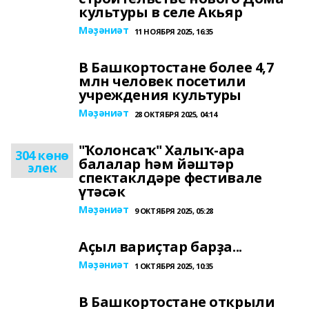
культуры в селе Акьяр
Мәҙәниәт
11 НОЯБРЯ 2025, 16:35
В Башкортостане более 4,7
млн человек посетили
учреждения культуры
Мәҙәниәт
28 ОКТЯБРЯ 2025, 04:14
"Ҡолонсаҡ" Халыҡ-ара
304 көнө
балалар һәм йәштәр
элек
спектаклдәре фестивале
үтәсәк
Мәҙәниәт
9 ОКТЯБРЯ 2025, 05:28
Аҫыл вариҫтар барҙа...
Мәҙәниәт
1 ОКТЯБРЯ 2025, 10:35
В Башкортостане открыли