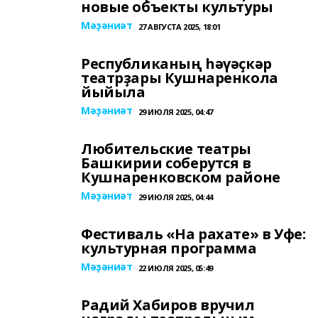
новые объекты культуры
Мәҙәниәт
27 АВГУСТА 2025, 18:01
Республиканың һәүәҫкәр
театрҙары Кушнаренкола
йыйыла
Мәҙәниәт
29 ИЮЛЯ 2025, 04:47
Любительские театры
Башкирии соберутся в
Кушнаренковском районе
Мәҙәниәт
29 ИЮЛЯ 2025, 04:44
Фестиваль «На рахате» в Уфе:
культурная программа
Мәҙәниәт
22 ИЮЛЯ 2025, 05:49
Радий Хабиров вручил