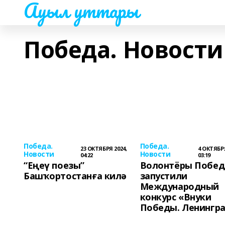
Ауыл уттары
Победа. Новости
Победа.
Победа.
23 ОКТЯБРЯ 2024,
4 ОКТЯБРЯ
Новости
Новости
04:22
03:19
“Еңеү поезы”
Волонтёры Побе
Башҡортостанға килә
запустили
Международный
конкурс «Внуки
Победы. Ленингр