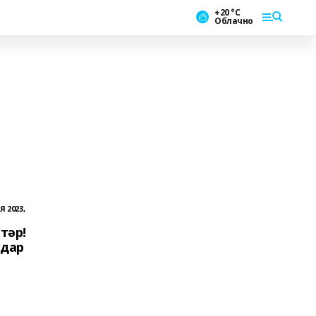
+20 °С
Облачно
Я 2023,
тәр!
ндар