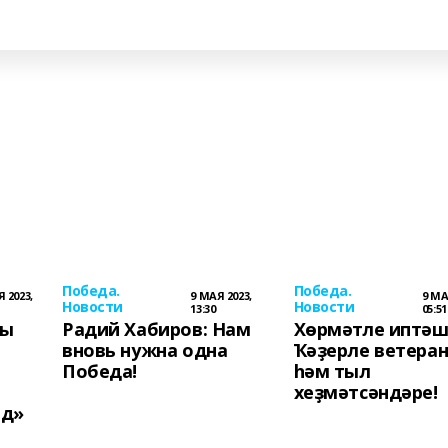
Победа.
Победа.
 2023,
9 МАЯ 2023,
9 МА
Новости
Новости
13:30
05:51
ды
Радий Хабиров: Нам
Хөрмәтле иптәш
вновь нужна одна
Ҡәҙерле ветера
Победа!
һәм тыл
хеҙмәтсәндәре!
ад»