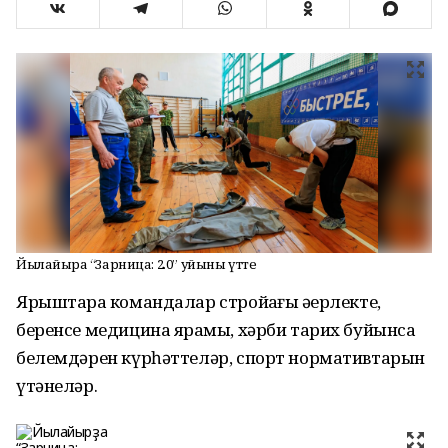
Йылайырҙа “Зарница: 2.0” уйыны үтте
Ярыштарҙа командалар стройҙағы әҙерлекте,
беренсе медицина ярҙамы, хәрби тарих буйынса
белемдәрен күрһәттеләр, спорт нормативтарын
үтәнеләр.