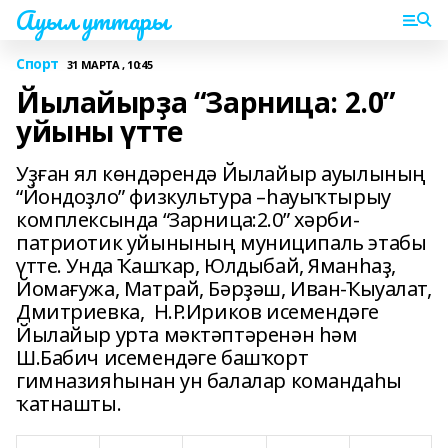
Ауыл уттары
Спорт
31 МАРТА , 10:45
Йылайырҙа “Зарница: 2.0”
уйыны үтте
Уҙған ял көндәрендә Йылайыр ауылының
“Йондоҙло” физкультура –һауыҡтырыу
комплексында “Зарница:2.0” хәрби-
патриотик уйынының муниципаль этабы
үтте. Унда Ҡашҡар, Юлдыбай, Яманһаҙ,
Йомағужа, Матрай, Бәрҙәш, Иван-Ҡыуалат,
Дмитриевка, Н.Р.Ириков исемендәге
Йылайыр урта мәктәптәренән һәм
Ш.Бабич исемендәге башҡорт
гимназияһынан ун балалар командаһы
ҡатнашты.