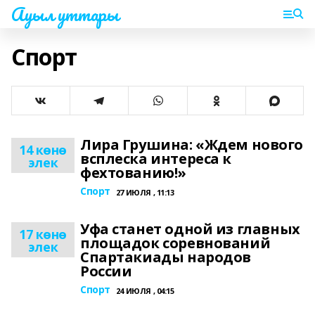
Ауыл уттары
Спорт
Лира Грушина: «Ждем нового
14 көнө
всплеска интереса к
элек
фехтованию!»
Спорт
27 ИЮЛЯ , 11:13
Уфа станет одной из главных
17 көнө
площадок соревнований
элек
Спартакиады народов
России
Спорт
24 ИЮЛЯ , 04:15