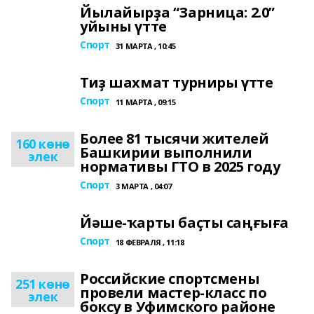
Йылайырҙа “Зарница: 2.0”
уйыны үтте
Спорт
31 МАРТА , 10:45
Тиҙ шахмат турниры үтте
Спорт
11 МАРТА , 09:15
Более 81 тысячи жителей
160 көнө
Башкирии выполнили
элек
нормативы ГТО в 2025 году
Спорт
3 МАРТА , 04:07
Йәше-ҡарты баҫты саңғыға
Спорт
18 ФЕВРАЛЯ , 11:18
Российские спортсмены
251 көнө
провели мастер-класс по
элек
боксу в Уфимского районе