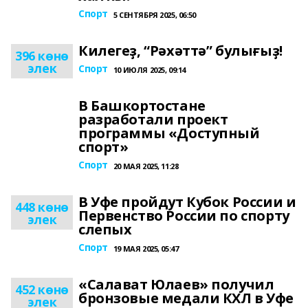
Спорт
5 СЕНТЯБРЯ 2025, 06:50
Килегеҙ, “Рәхәттә” булығыҙ!
396 көнө
элек
Спорт
10 ИЮЛЯ 2025, 09:14
В Башкортостане
разработали проект
программы «Доступный
спорт»
Спорт
20 МАЯ 2025, 11:28
В Уфе пройдут Кубок России и
448 көнө
Первенство России по спорту
элек
слепых
Спорт
19 МАЯ 2025, 05:47
«Салават Юлаев» получил
452 көнө
бронзовые медали КХЛ в Уфе
элек