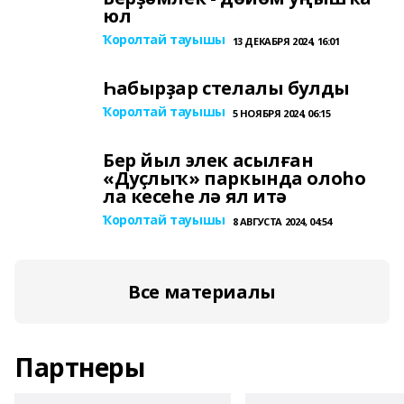
юл
Ҡоролтай тауышы
13 ДЕКАБРЯ 2024, 16:01
Һабырҙар стелалы булды
Ҡоролтай тауышы
5 НОЯБРЯ 2024, 06:15
Бер йыл элек асылған
«Дуҫлыҡ» паркында олоһо
ла кесеһе лә ял итә
Ҡоролтай тауышы
8 АВГУСТА 2024, 04:54
Все материалы
Партнеры