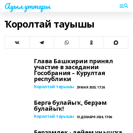
Ауыл уттары
Ҡоролтай тауышы
Глава Башкирии принял
участие в заседании
Гособрания – Курултая
республики
Ҡоролтай тауышы
29 МАЯ 2025, 17:26
Бергә булайыҡ, берҙәм
булайыҡ!
Ҡоролтай тауышы
13 ДЕКАБРЯ 2024, 17:06
Берҙәмлек - дөйөм уңышҡа