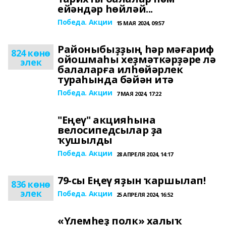
ейәндәр һөйләй...
Победа. Акции
15 МАЯ 2024, 09:57
Районыбыҙҙың һәр мәғариф
824 көнө
ойошмаһы хеҙмәткәрҙәре лә
элек
балаларға илһөйәрлек
тураһында бәйән итә
Победа. Акции
7 МАЯ 2024, 17:22
"Еңеү" акцияһына
велосипедсылар ҙа
ҡушылды
Победа. Акции
28 АПРЕЛЯ 2024, 14:17
79-сы Еңеү яҙын ҡаршылап!
836 көнө
элек
Победа. Акции
25 АПРЕЛЯ 2024, 16:52
«Үлемһеҙ полк» халыҡ