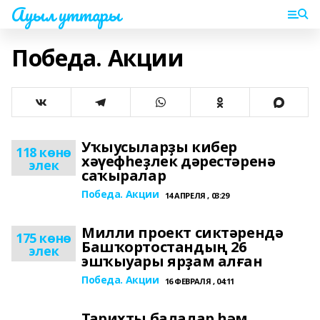
Ауыл уттары
Победа. Акции
Уҡыусыларҙы кибер
118 көнө
хәүефһеҙлек дәрестәренә
элек
саҡыралар
Победа. Акции
14 АПРЕЛЯ , 03:29
Милли проект сиктәрендә
175 көнө
Башҡортостандың 26
элек
эшҡыуары ярҙам алған
Победа. Акции
16 ФЕВРАЛЯ , 04:11
Тарихты балалар һәм