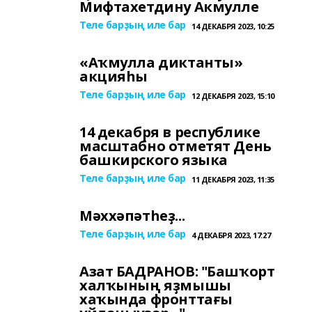
Мифтахетдину Акмулле
Теле барҙың иле бар
14 ДЕКАБРЯ 2023, 10:25
«Аҡмулла диктанты»
акцияһы
Теле барҙың иле бар
12 ДЕКАБРЯ 2023, 15:10
14 декабря в республике
масштабно отметят День
башкирского языка
Теле барҙың иле бар
11 ДЕКАБРЯ 2023, 11:35
Мәххәпәтһеҙ...
Теле барҙың иле бар
4 ДЕКАБРЯ 2023, 17:27
Азат БАДРАНОВ: "Башҡорт
халҡының яҙмышы
хаҡында фронттағы