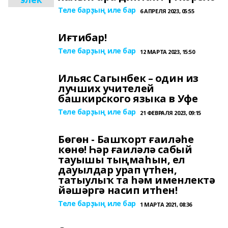
Теле барҙың иле бар
6 АПРЕЛЯ 2023, 05:55
Иғтибар!
Теле барҙың иле бар
12 МАРТА 2023, 15:50
Ильяс Сагынбек – один из
лучших учителей
башкирского языка в Уфе
Теле барҙың иле бар
21 ФЕВРАЛЯ 2023, 09:15
Бөгөн - Башҡорт ғаиләһе
көнө! Һәр ғаиләлә сабый
тауышы тыңмаһын, ел
дауылдар урап үтһен,
татыулыҡ та һәм именлектә
йәшәргә насип итһен!
Теле барҙың иле бар
1 МАРТА 2021, 08:36