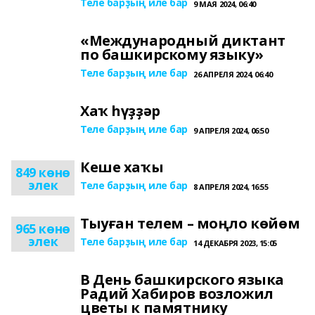
Теле барҙың иле бар
9 МАЯ 2024, 06:40
«Международный диктант
по башкирскому языку»
Теле барҙың иле бар
26 АПРЕЛЯ 2024, 06:40
Хаҡ һүҙҙәр
Теле барҙың иле бар
9 АПРЕЛЯ 2024, 06:50
Кеше хаҡы
849 көнө
элек
Теле барҙың иле бар
8 АПРЕЛЯ 2024, 16:55
Тыуған телем – моңло көйөм
965 көнө
элек
Теле барҙың иле бар
14 ДЕКАБРЯ 2023, 15:05
В День башкирского языка
Радий Хабиров возложил
цветы к памятнику